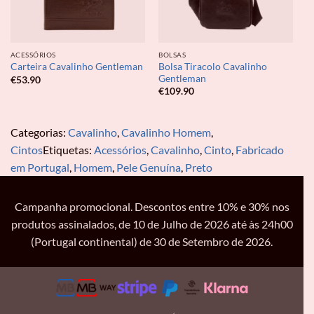
ACESSÓRIOS
BOLSAS
Bolsa Tiracolo Cavalinho
Carteira Cavalinho Gentleman
Gentleman
€
53.90
€
109.90
Categorias:
Cavalinho
,
Cavalinho Homem
,
Cintos
Etiquetas:
Acessórios
,
Cavalinho
,
Cinto
,
Fabricado
em Portugal
,
Homem
,
Pele Genuína
,
Preto
Campanha promocional. Descontos entre 10% e 30% nos
produtos assinalados, de 10 de Julho de 2026 até às 24h00
(Portugal continental) de 30 de Setembro de 2026.