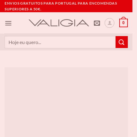
Skip
ENVIOS GRATUITOS PARA PORTUGAL PARA ENCOMENDAS
SUPERIORES A 50€.
to
content
0
Pesquisar
por: