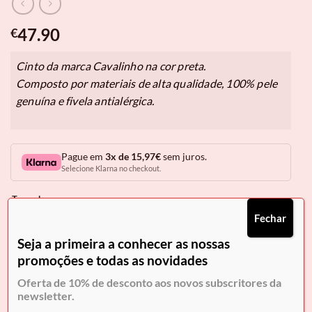
47.90
€
Cinto da marca Cavalinho na cor preta.
Composto por materiais de alta qualidade, 100% pele
genuína e fivela antialérgica.
Pague em
3x de 15,97€
sem juros.
Selecione Klarna no checkout.
Tamanho
Fechar
90 CM
95 CM
100 CM
105 CM
110 CM
Seja a primeira a conhecer as nossas
115 CM
promoções e todas as novidades
Oferta de 10% de desconto aos novos subscritores da
Quantidade de Cinto Cavalinho Homem
newsletter.