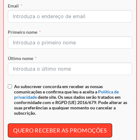
COMPRAR AGORA
Email
Primeiro nome
Envio grátis para Portugal em encomendas superiores a
50€ e pagamento seguro
REF:
N/A
Último nome
Ao subscrever concorda em receber as nossas
DESCRIÇÃO
comunicações e confirma que leu e aceita a
Política de
privacidade
deste site. Os seus dados serão tratados em
INFORMAÇÃO ADICIONAL
conformidade com o RGPD (UE) 2016/679. Pode alterar as
suas preferências a qualquer momento ou cancelar a
AVALIAÇÕES (0)
subscrição.
Cinto Cavalinho
Homem
QUERO RECEBER AS PROMOÇÕES
Dê um toque de atitude ao seu look com o cinto desportivo