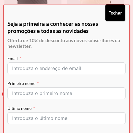
Fechar
Seja a primeira a conhecer as nossas
promoções e todas as novidades
Oferta de 10% de desconto aos novos subscritores da
newsletter.
CAVALINHO
CAVALINHO
Trolley Cavalinho Cabine
Trolley Cavalinho Cabine
Email
Colorful
Colorful
€
134.90
€
134.90
Primeiro nome
Novo
Novo
Último nome
ESGOTADO