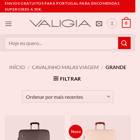
Skip
ENVIOS GRATUITOS PARA PORTUGAL PARA ENCOMENDAS
SUPERIORES A 50€.
to
content
0
Pesquisar
por:
INÍCIO
/
CAVALINHO MALAS VIAGEM
/
GRANDE
FILTRAR
Novo