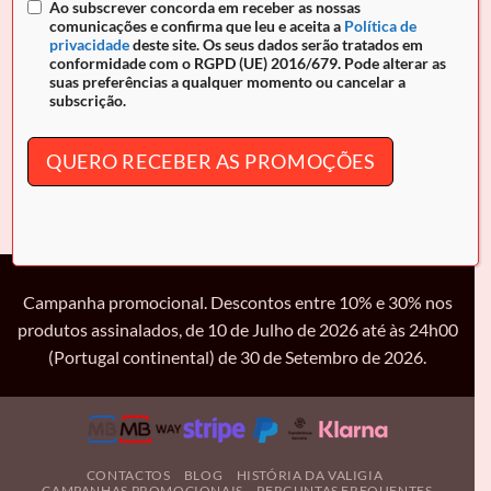
Ao subscrever concorda em receber as nossas
comunicações e confirma que leu e aceita a
Política de
privacidade
deste site. Os seus dados serão tratados em
conformidade com o RGPD (UE) 2016/679. Pode alterar as
CAVALINHO
CAVALINHO
suas preferências a qualquer momento ou cancelar a
Trolley Cavalinho Grande
Trolley Cavalinho Grande
subscrição.
Colorful
Atlas
€
134.90
€
164.90
QUERO RECEBER AS PROMOÇÕES
Grande
Campanha promocional. Descontos entre 10% e 30% nos
produtos assinalados, de 10 de Julho de 2026 até às 24h00
(Portugal continental) de 30 de Setembro de 2026.
CONTACTOS
BLOG
HISTÓRIA DA VALIGIA
CAMPANHAS PROMOCIONAIS
PERGUNTAS FREQUENTES