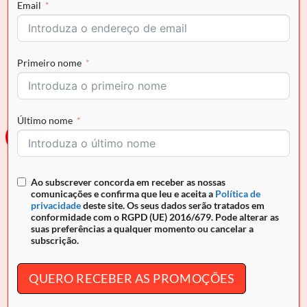
Email
CAVALINHO
CAVALINHO
Pochete Iconic by Cavalinho
Pochete Iconic by Cavalinho
Primeiro nome
O
O
O
O
€
129.90
€
116.91
€
129.90
€
116.91
preço
preço
preço
preço
original
atual
original
atual
era:
é:
era:
é:
€129.90.
€116.91.
€129.90.
€116.91.
Último nome
-10%
-10%
Ao subscrever concorda em receber as nossas
comunicações e confirma que leu e aceita a
Política de
privacidade
deste site. Os seus dados serão tratados em
conformidade com o RGPD (UE) 2016/679. Pode alterar as
suas preferências a qualquer momento ou cancelar a
subscrição.
CAVALINHO
CAVALINHO
QUERO RECEBER AS PROMOÇÕES
Pochete Iconic by Cavalinho
Pochete Cavalinho All In
O
O
O
O
€
129.90
€
116.91
€
124.90
€
112.41
preço
preço
preço
preço