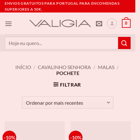
Skip
ENVIOS GRATUITOS PARA PORTUGAL PARA ENCOMENDAS
SUPERIORES A 50€.
to
content
0
Pesquisar
por:
INÍCIO
/
CAVALINHO SENHORA
/
MALAS
/
POCHETE
FILTRAR
-10%
-10%