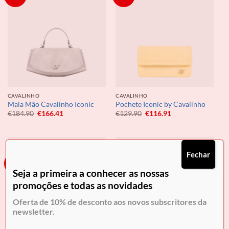
CAVALINHO
CAVALINHO
Mala Mão Cavalinho Iconic
Pochete Iconic by Cavalinho
O
O
O
O
€
184.90
€
166.41
€
129.90
€
116.91
preço
preço
preço
preço
original
atual
original
atual
era:
é:
era:
é:
€184.90.
€166.41.
€129.90.
€116.91.
Fechar
-10%
-10%
Seja a primeira a conhecer as nossas
promoções e todas as novidades
Oferta de 10% de desconto aos novos subscritores da
newsletter.