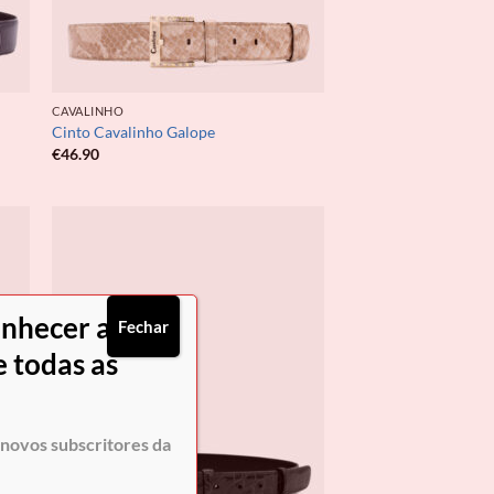
CAVALINHO
Cinto Cavalinho Galope
€
46.90
onhecer as
Fechar
 todas as
novos subscritores da