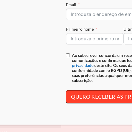
Email
INHO
CAVALINHO
 Cavalinho Senhora
Cinto Cavalinho Galope
0
€
46.90
Primeiro nome
Últ
Ao subscrever concorda em rece
comunicações e confirma que leu
privacidade
deste site. Os seus d
conformidade com o RGPD (UE) 2
suas preferências a qualquer mo
subscrição.
ESGOTADO
QUERO RECEBER AS 