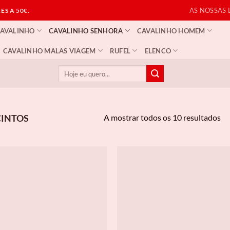
AS NOSSAS 
S A 50€.
CAVALINHO
CAVALINHO SENHORA
CAVALINHO HOMEM
CAVALINHO MALAS VIAGEM
RUFEL
ELENCO
Pesquisar
por:
Or
A mostrar todos os 10 resultados
INTOS
po
ma
re