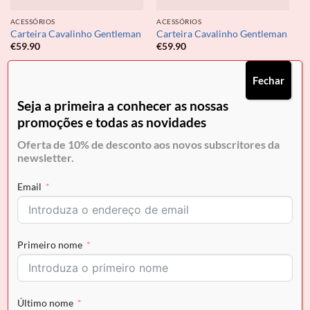
ACESSÓRIOS
ACESSÓRIOS
Carteira Cavalinho Gentleman
Carteira Cavalinho Gentleman
€
59.90
€
59.90
Fechar
Seja a primeira a conhecer as nossas
promoções e todas as novidades
Oferta de 10% de desconto aos novos subscritores da
newsletter.
Email
Primeiro nome
ACESSÓRIOS
ACESSÓRIOS
Carteira Cavalinho Gentleman
Carteira Cavalinho Gentleman
€
59.90
€
59.90
Último nome