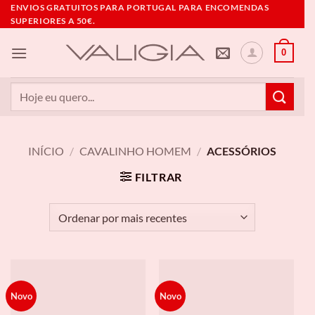
Skip
ENVIOS GRATUITOS PARA PORTUGAL PARA ENCOMENDAS
SUPERIORES A 50€.
to
content
0
Pesquisar
por:
INÍCIO
/
CAVALINHO HOMEM
/
ACESSÓRIOS
FILTRAR
Novo
Novo