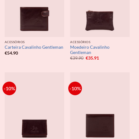
ACESSÓRIOS
ACESSÓRIOS
Moedeiro Cavalinho
Carteira Cavalinho Gentleman
Gentleman
€
54.90
O
O
€
39.90
€
35.91
preço
preço
original
atual
era:
é:
€39.90.
€35.91.
-10%
-10%