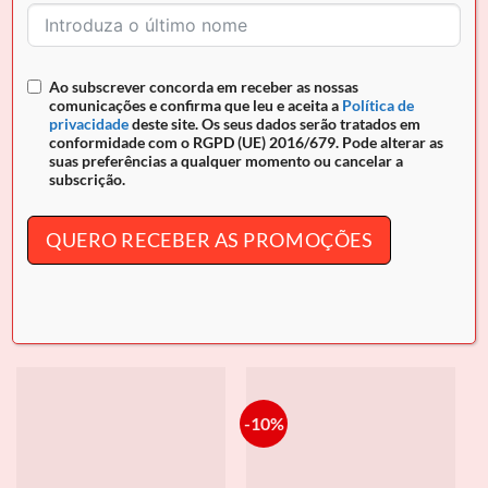
Ao subscrever concorda em receber as nossas
comunicações e confirma que leu e aceita a
Política de
privacidade
deste site. Os seus dados serão tratados em
conformidade com o RGPD (UE) 2016/679. Pode alterar as
suas preferências a qualquer momento ou cancelar a
subscrição.
QUERO RECEBER AS PROMOÇÕES
ACESSÓRIOS
ACESSÓRIOS
Porta Cartões Cavalinho
Porta Cartões Cavalinho
Gentleman
Gentleman
€
72.90
€
69.90
-10%