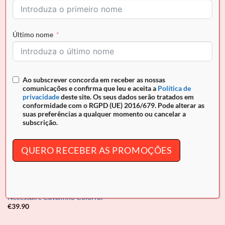
CAVALINHO
CAVALINHO MALAS VIAGEM
Necessaire Cavalinho Club
Necessaire Cavalinho Colorful
Último nome
€
24.90
€
39.90
Ao subscrever concorda em receber as nossas
comunicações e confirma que leu e aceita a
Política de
privacidade
deste site. Os seus dados serão tratados em
conformidade com o RGPD (UE) 2016/679. Pode alterar as
suas preferências a qualquer momento ou cancelar a
subscrição.
ESGOTADO
QUERO RECEBER AS PROMOÇÕES
CAVALINHO MALAS VIAGEM
Necessaire Cavalinho Colorful
€
39.90