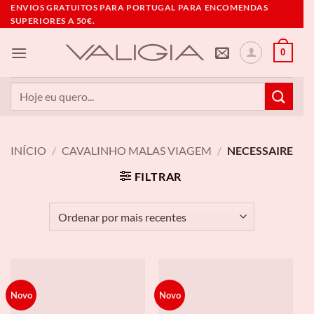
Skip
ENVIOS GRATUITOS PARA PORTUGAL PARA ENCOMENDAS
SUPERIORES A 50€.
to
content
0
Pesquisar
por:
INÍCIO
/
CAVALINHO MALAS VIAGEM
/
NECESSAIRE
FILTRAR
Novo
Novo