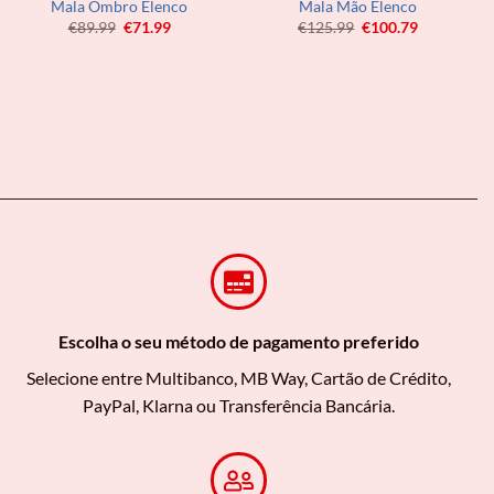
Mala Ombro Elenco
Mala Mão Elenco
O
O
O
O
€
89.99
€
71.99
€
125.99
€
100.79
preço
preço
preço
preço
original
atual
original
atual
era:
é:
era:
é:
€89.99.
€71.99.
€125.99.
€100.79.
Escolha o seu método de pagamento preferido
Selecione entre Multibanco, MB Way, Cartão de Crédito,
PayPal, Klarna ou Transferência Bancária.