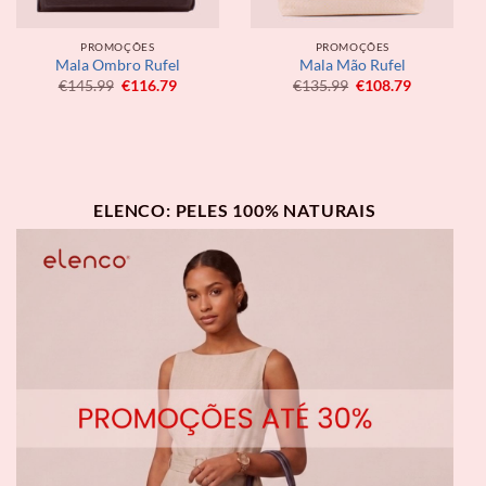
PROMOÇÕES
PROMOÇÕES
Mala Ombro Rufel
Mala Mão Rufel
O
O
O
O
€
145.99
€
116.79
€
135.99
€
108.79
preço
preço
preço
preço
original
atual
original
atual
era:
é:
era:
é:
€145.99.
€116.79.
€135.99.
€108.79.
ELENCO: PELES 100% NATURAIS