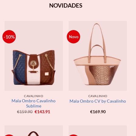
NOVIDADES
-10%
Novo
CAVALINHO
CAVALINHO
Mala Ombro Cavalinho
Mala Ombro CV by Cavalinho
Sublime
O
O
€
159.90
€
143.91
€
169.90
preço
preço
original
atual
era:
é:
€159.90.
€143.91.