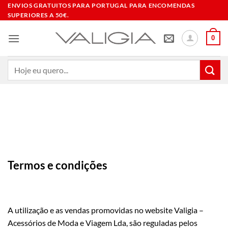
Skip
ENVIOS GRATUITOS PARA PORTUGAL PARA ENCOMENDAS
SUPERIORES A 50€.
to
content
0
Pesquisar
por:
Termos e condições
A utilização e as vendas promovidas no website Valigia –
Acessórios de Moda e Viagem Lda, são reguladas pelos