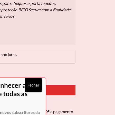
s para cheques e porta moedas.
proteção RFID Secure com a finalidade
ancários.
sem juros.
alinho Gentleman
onhecer as
Fechar
PRAR AGORA
 todas as
 encomendas superiores a 50€ e pagamento
novos subscritores da