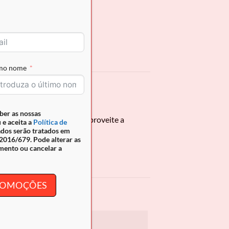
imo nome
ber as nossas
 com organização total, aproveite a
 e aceita a
Política de
ados serão tratados em
016/679. Pode alterar as
mento ou cancelar a
PROMOÇÕES