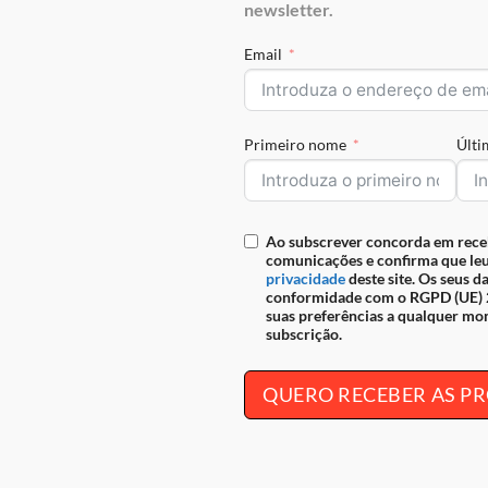
newsletter.
seguro
Email
REF:
28610510.01.99
Primeiro nome
Últ
IAÇÕES (0)
Ao subscrever concorda em rece
ues multifuncional da Cavalinho. Guarde cheques, moedas e cartões
comunicações e confirma que leu
privacidade
deste site. Os seus d
 qualidade da pele natural de fabrico nacional.
conformidade com o RGPD (UE) 2
, siga-nos nas nossas redes sociais,
Facebook
e
Instagram
.
suas preferências a qualquer mo
subscrição.
QUERO RECEBER AS 