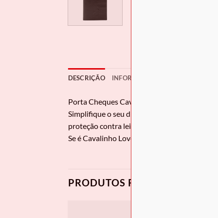
DESCRIÇÃO
INFORMAÇÃO ADICIONAL
AVAL
Porta Cheques Cavalinho
Gentleman
Simplifique o seu dia a dia com o porta-cheq
proteção contra leituras indesejadas e sinta a
Se é Cavalinho Lover e acompanha o nosso site
PRODUTOS RELACIONADOS