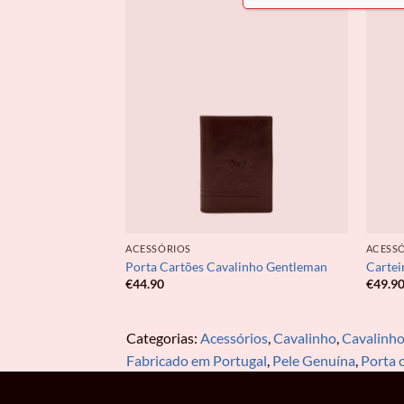
ACESSÓRIOS
ACESS
o Gentleman
Porta Cartões Cavalinho Gentleman
Cartei
€
44.90
€
49.9
Categorias:
Acessórios
,
Cavalinho
,
Cavalinh
Fabricado em Portugal
,
Pele Genuína
,
Porta 