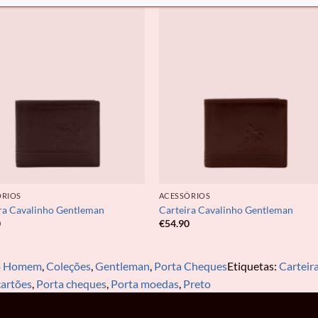
ÓRIOS
ACESSÓRIOS
ra Cavalinho Gentleman
Carteira Cavalinho Gentleman
0
€
54.90
o Homem
,
Coleções
,
Gentleman
,
Porta Cheques
Etiquetas:
Carteir
cartões
,
Porta cheques
,
Porta moedas
,
Preto