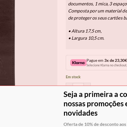
documentos, 1 mica, 3 espaço
Composta por um material de 
de proteger os seus cartões b
• Altura 17,5 cm,
• Largura 10,5 cm.
Pague em
3x de 23,30€
Selecione Klarna no checkout.
Em stock
Quantidade de Porta Cheques Cav
Seja a primeira a c
COM
nossas promoções e
novidades
Envio grátis para Portugal em
Oferta de 10% de desconto aos 