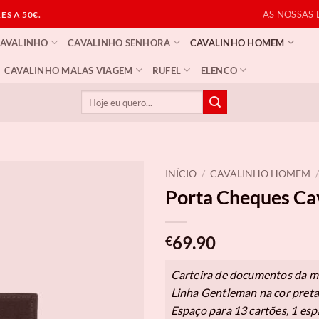
AS NOSSAS 
S A 50€.
CAVALINHO
CAVALINHO SENHORA
CAVALINHO HOMEM
CAVALINHO MALAS VIAGEM
RUFEL
ELENCO
Pesquisar
por:
INÍCIO
/
CAVALINHO HOMEM
/
Porta Cheques Ca
69.90
€
Carteira de documentos da m
Linha Gentleman na cor preta
Espaço para 13 cartões, 1 esp