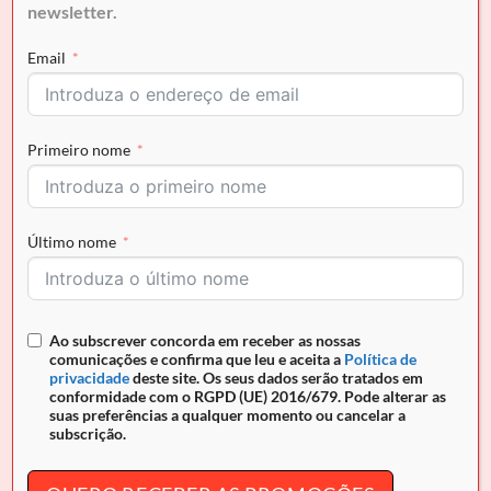
newsletter.
CAVALINHO
CAVALINHO
Cinto Cavalinho Homem
Cinto Cavalinho Homem
€
46.90
€
46.90
Email
Primeiro nome
Último nome
Ao subscrever concorda em receber as nossas
comunicações e confirma que leu e aceita a
Política de
privacidade
deste site. Os seus dados serão tratados em
CAVALINHO
CAVALINHO
Cinto Cavalinho Homem
Cinto Cavalinho Homem
conformidade com o RGPD (UE) 2016/679. Pode alterar as
suas preferências a qualquer momento ou cancelar a
€
46.90
€
46.90
subscrição.