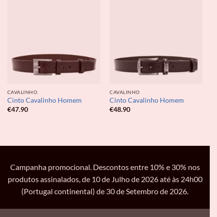
CAVALINHO
CAVALINHO
Cinto Cavalinho Homem
Cinto Cavalinho Homem
€
47.90
€
48.90
Campanha promocional. Descontos entre 10% e 30% nos
produtos assinalados, de 10 de Julho de 2026 até às 24h00
(Portugal continental) de 30 de Setembro de 2026.