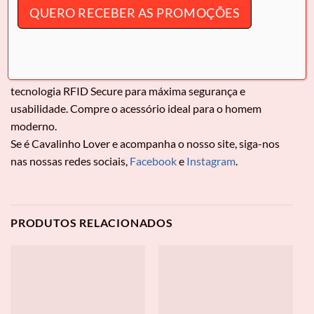
INFORMAÇÃO ADICIONAL
QUERO RECEBER AS PROMOÇÕES
Carteira Cavalinho
Gentleman
Organize o seu dia com o porta-cartões e notas Cavalinho
para homem. Design funcional em pele genuína com
tecnologia RFID Secure para máxima segurança e
usabilidade. Compre o acessório ideal para o homem
moderno.
Se é Cavalinho Lover e acompanha o nosso site, siga-nos
nas nossas redes sociais,
Facebook
e
Instagram
.
PRODUTOS RELACIONADOS