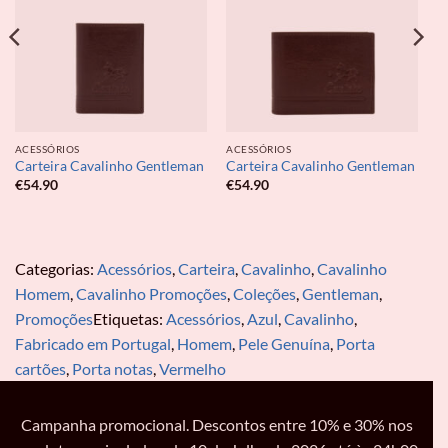
ACESSÓRIOS
ACESSÓRIOS
Carteira Cavalinho Gentleman
Carteira Cavalinho Gentleman
€
54.90
€
54.90
Categorias:
Acessórios
,
Carteira
,
Cavalinho
,
Cavalinho
Homem
,
Cavalinho Promoções
,
Coleções
,
Gentleman
,
Promoções
Etiquetas:
Acessórios
,
Azul
,
Cavalinho
,
Fabricado em Portugal
,
Homem
,
Pele Genuína
,
Porta
cartões
,
Porta notas
,
Vermelho
Campanha promocional. Descontos entre 10% e 30% nos