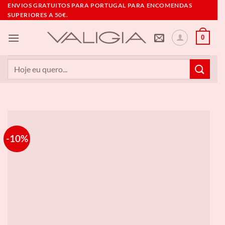
Skip
ENVIOS GRATUITOS PARA PORTUGAL PARA ENCOMENDAS
SUPERIORES A 50€.
to
content
0
Pesquisar
por:
-10%