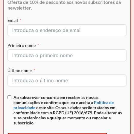
Oferta de 10% de desconto aos novos subscritores da
newsletter.
Pague em
3x de 16,47€
sem juros.
Email
Selecione Klarna no checkout.
Em stock
Primeiro nome
COMPRAR AGORA
Último nome
Envio grátis para Portugal em encomendas superiores a
50€ e pagamento seguro
REF:
28610528.45.99
Ao subscrever concorda em receber as nossas
comunicações e confirma que leu e aceita a
Política de
privacidade
deste site. Os seus dados serão tratados em
conformidade com o RGPD (UE) 2016/679. Pode alterar as
suas preferências a qualquer momento ou cancelar a
subscrição.
DESCRIÇÃO