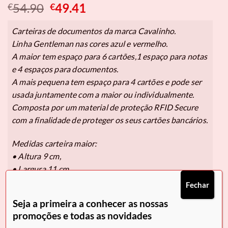
O
O
54.90
49.41
€
€
preço
preço
original
atual
Carteiras de documentos da marca Cavalinho.
era:
é:
Linha Gentleman nas cores azul e vermelho.
€54.90.
€49.41.
A maior tem espaço para 6 cartões,1 espaço para notas
e 4 espaços para documentos.
A mais pequena tem espaço para 4 cartões e pode ser
usada juntamente com a maior ou individualmente.
Composta por um material de proteção RFID Secure
com a finalidade de proteger os seus cartões bancários.
Medidas carteira maior:
• Altura 9 cm,
• Largura 11 cm.
Fechar
Medidas carteira mais pequena:
Seja a primeira a conhecer as nossas
• Altura 7 cm,
promoções e todas as novidades
• Largura 10 cm.