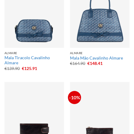
ALMARE
ALMARE
Mala Tiracolo Cavalinho
Mala Mão Cavalinho Almare
Almare
O
O
€
164.90
€
148.41
preço
preço
O
O
€
139.90
€
125.91
original
atual
preço
preço
era:
é:
original
atual
€164.90.
€148.41.
era:
é:
€139.90.
€125.91.
-10%