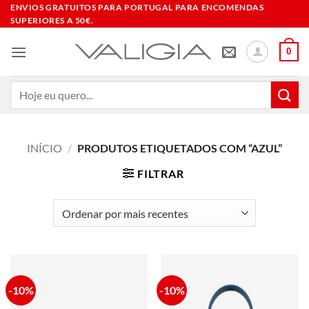
Skip
ENVIOS GRATUITOS PARA PORTUGAL PARA ENCOMENDAS
SUPERIORES A 50€.
to
content
0
Pesquisar
por:
INÍCIO
/
PRODUTOS ETIQUETADOS COM “AZUL”
FILTRAR
-10%
-10%