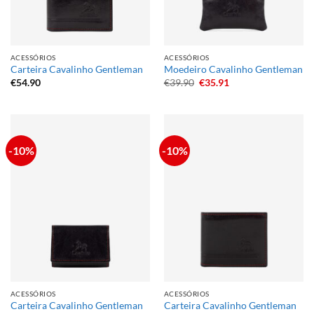
ACESSÓRIOS
ACESSÓRIOS
Carteira Cavalinho Gentleman
Moedeiro Cavalinho Gentleman
O
O
€
54.90
€
39.90
€
35.91
preço
preço
original
atual
era:
é:
€39.90.
€35.91.
-10%
-10%
ACESSÓRIOS
ACESSÓRIOS
Carteira Cavalinho Gentleman
Carteira Cavalinho Gentleman