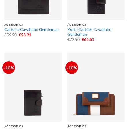
ACESSÓRIOS
ACESSÓRIOS
Porta Cartões Cavalinho
Carteira Cavalinho Gentleman
Gentleman
O
O
€
59.90
€
53.91
preço
preço
O
O
€
72.90
€
65.61
original
atual
preço
preço
era:
é:
original
atual
€59.90.
€53.91.
era:
é:
€72.90.
€65.61.
-10%
-10%
ACESSÓRIOS
ACESSÓRIOS