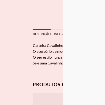
DESCRIÇÃO
INFORMAÇÃO ADICIONAL
Carteira Cavalinho
Galope
O acessório de moda que faltava! Carteira p
O seu estilo nunca foi tão prático!
Se é uma Cavalinho Lover e acompanha o nosso
PRODUTOS RELACIONADOS