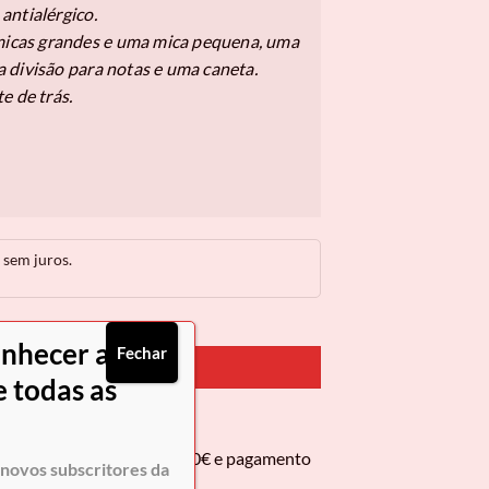
antialérgico.
 micas grandes e uma mica pequena, uma
 divisão para notas e uma caneta.
e de trás.
sem juros.
onhecer as
Fechar
PRAR AGORA
 todas as
 encomendas superiores a 50€ e pagamento
novos subscritores da