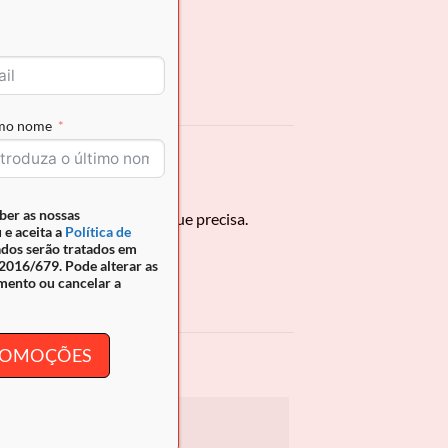
imo nome
ber as nossas
do proteção para tudo o que precisa.
 e aceita a
Política de
ados serão tratados em
016/679. Pode alterar as
mento ou cancelar a
PROMOÇÕES