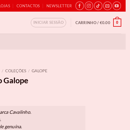
LOJAS
CONTACTOS
NEWSLETTER
INICIAR SESSÃO
0
CARRINHO /
€
0.00
/
COLEÇÕES
/
GALOPE
o Galope
arca Cavalinho.
.
le genuína.