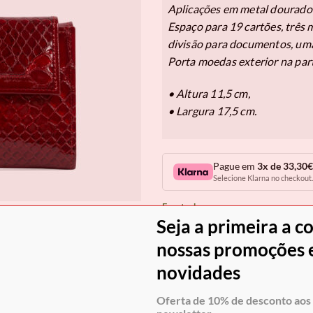
Aplicações em metal dourado 
Espaço para 19 cartões, três
divisão para documentos, uma
Porta moedas exterior na part
• Altura 11,5 cm,
• Largura 17,5 cm.
Pague em
3x de 33,30€
Selecione Klarna no checkout.
Em stock
Seja a primeira a c
COM
nossas promoções e
novidades
Envio grátis para Portugal em
Oferta de 10% de desconto aos 
seguro