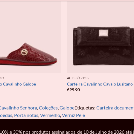
DO
ACESSÓRIOS
o Cavalinho Galope
Carteira Cavalinho Cavalo Lusitano
0
€
99.90
Cavalinho Senhora
,
Coleções
,
Galope
Etiquetas:
Carteira documen
moedas
,
Porta notas
,
Vermelho
,
Verniz Pele
% e 30% nos produtos assinalados, de 10 de Julho de 2026 até à