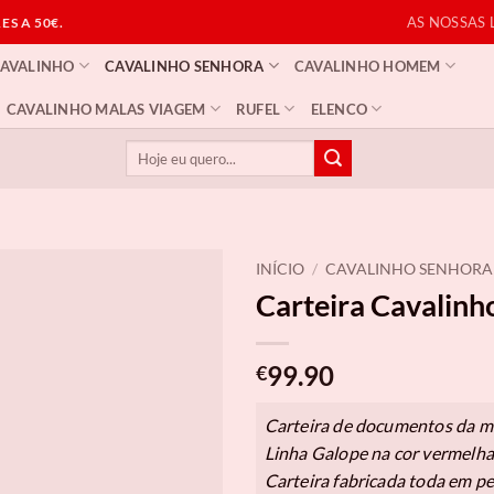
AS NOSSAS 
S A 50€.
CAVALINHO
CAVALINHO SENHORA
CAVALINHO HOMEM
CAVALINHO MALAS VIAGEM
RUFEL
ELENCO
Pesquisar
por:
INÍCIO
/
CAVALINHO SENHORA
Carteira Cavalinh
99.90
€
Carteira de documentos da m
Linha Galope na cor vermelha
Carteira fabricada toda em pe