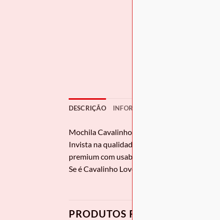
DESCRIÇÃO
INFORMAÇÃO ADICIONAL
Mochila Cavalinho
El Cavaleiro
Invista na qualidade intemporal da Cavalinho
premium com usabilidade extrema para o dia a
Se é Cavalinho Lover e acompanha o nosso site
PRODUTOS RELACIONADOS