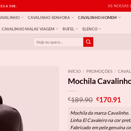
AS NOSSAS 
S A 50€.
CAVALINHO
CAVALINHO SENHORA
CAVALINHO HOMEM
CAVALINHO MALAS VIAGEM
RUFEL
ELENCO
Pesquisar
por:
INÍCIO
/
PROMOÇÕES
/
CAVA
Mochila Cavalinho
O
O
189.90
170.91
€
€
preço
pr
original
atu
Mochila da marca Cavalinho.
era:
é:
Linha El Cavaleiro na cor pret
€189.90.
€17
Fabricado em pele genuína co