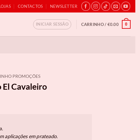
LOJAS
CONTACTOS
NEWSLETTER
INICIAR SESSÃO
0
CARRINHO /
€
0.00
LINHO PROMOÇÕES
 El Cavaleiro
eço
al
a.
0.91.
m aplicações em prateado.