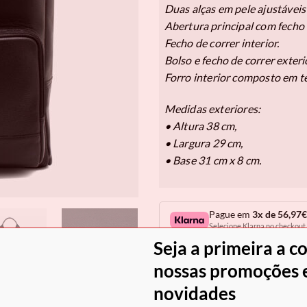
Duas alças em pele ajustávei
Abertura principal com fecho 
Fecho de correr interior.
Bolso e fecho de correr exteri
Forro interior composto em t
Medidas exteriores:
• Altura 38 cm,
• Largura 29 cm,
• Base 31 cm x 8 cm.
Pague em
3x de 56,97€
Selecione Klarna no checkout.
Seja a primeira a c
Em stock
nossas promoções e
COM
novidades