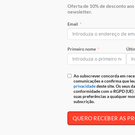
Oferta de 10% de desconto aos 
newsletter.
Envio grátis para Portugal em
seguro
Email
REF:
18330543.01.99
Primeiro nome
Últ
Ao subscrever concorda em rece
comunicações e confirma que leu
privacidade
deste site. Os seus d
. Esta mochila em pele alia a herança do design português à conv
conformidade com o RGPD (UE) 2
 dia exigente.
suas preferências a qualquer mo
subscrição.
, siga-nos nas nossas redes sociais,
Facebook
e
Instagram
.
QUERO RECEBER AS 