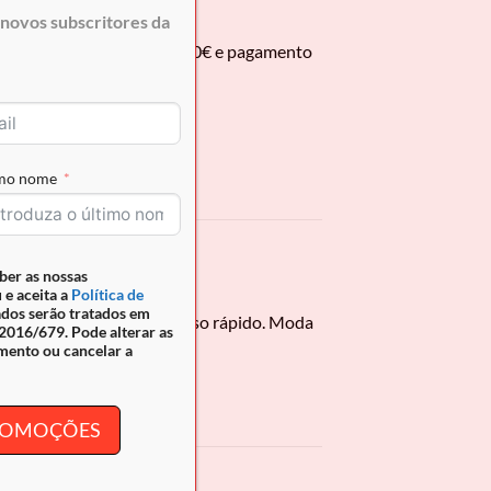
novos subscritores da
 encomendas superiores a 50€ e pagamento
imo nome
ber as nossas
 e aceita a
Política de
ados serão tratados em
eniência dos bolsos de acesso rápido. Moda
016/679. Pode alterar as
mento ou cancelar a
PROMOÇÕES