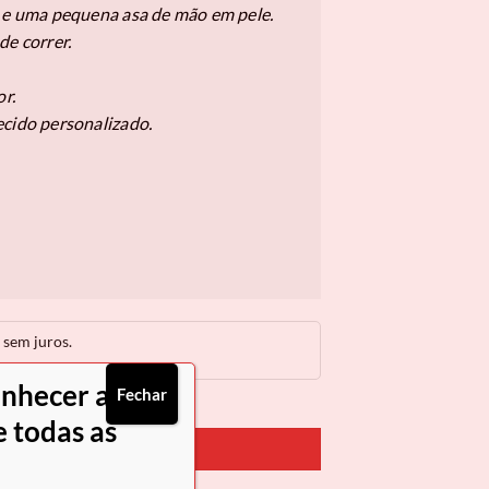
s e uma pequena asa de mão em pele.
de correr.
or.
ecido personalizado.
sem juros.
onhecer as
Fechar
 todas as
PRAR AGORA