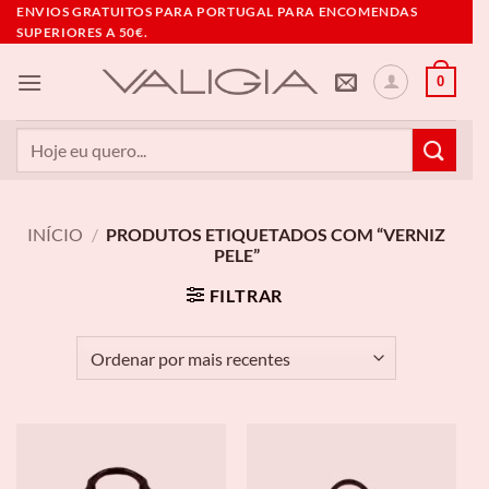
Skip
ENVIOS GRATUITOS PARA PORTUGAL PARA ENCOMENDAS
SUPERIORES A 50€.
to
content
0
Pesquisar
por:
INÍCIO
/
PRODUTOS ETIQUETADOS COM “VERNIZ
PELE”
FILTRAR