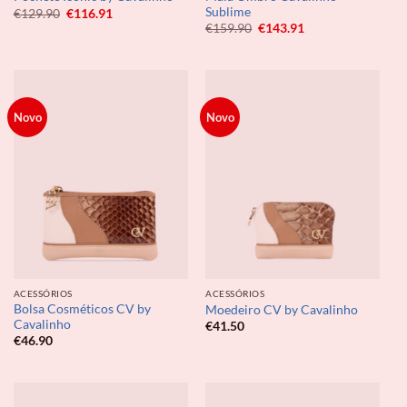
Sublime
O
O
€
129.90
€
116.91
preço
preço
O
O
€
159.90
€
143.91
original
atual
preço
preço
era:
é:
original
atual
€129.90.
€116.91.
era:
é:
€159.90.
€143.91.
Novo
Novo
ACESSÓRIOS
ACESSÓRIOS
Bolsa Cosméticos CV by
Moedeiro CV by Cavalinho
Cavalinho
€
41.50
€
46.90