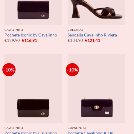
CAVALINHO
CALÇADO
Pochete Iconic by Cavalinho
Sandália Cavalinho Riviera
O
O
O
O
€
129.90
€
116.91
€
134.90
€
121.41
preço
preço
preço
preço
original
atual
original
atual
era:
é:
era:
é:
€129.90.
€116.91.
€134.90.
€121.41.
-10%
-10%
CAVALINHO
CAVALINHO
Pochete Iconic by Cavalinho
Pochete Cavalinho All In