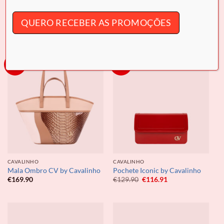
Cavalinho
€
159.90
€
139.90
QUERO RECEBER AS PROMOÇÕES
-10%
Novo
CAVALINHO
CAVALINHO
Mala Ombro CV by Cavalinho
Pochete Iconic by Cavalinho
O
O
€
169.90
€
129.90
€
116.91
preço
preço
original
atual
era:
é:
€129.90.
€116.91.