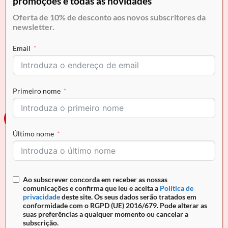
promoções e todas as novidades
Oferta de 10% de desconto aos novos subscritores da
newsletter.
Email
ACESSÓRIOS
CAVALINHO
Carteira CV by Cavalinho
Mochila CV by Cavalinho
€
104.90
€
164.90
Primeiro nome
Novo
Novo
Último nome
Ao subscrever concorda em receber as nossas
comunicações e confirma que leu e aceita a
Política de
privacidade
deste site. Os seus dados serão tratados em
conformidade com o RGPD (UE) 2016/679. Pode alterar as
suas preferências a qualquer momento ou cancelar a
CAVALINHO
CAVALINHO
subscrição.
Mala Tiracolo CV by
Mala Mão CV by Cavalinho