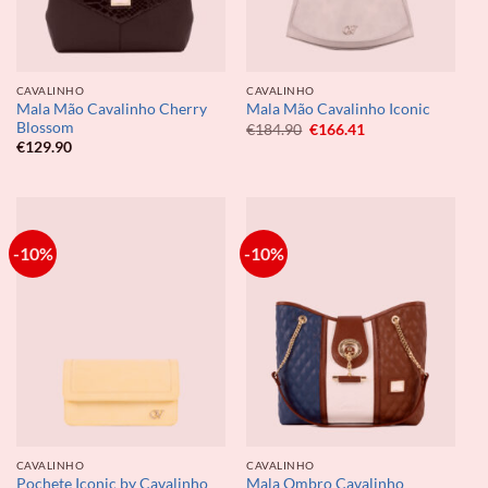
CAVALINHO
CAVALINHO
Mala Mão Cavalinho Cherry
Mala Mão Cavalinho Iconic
Blossom
O
O
€
184.90
€
166.41
preço
preço
€
129.90
original
atual
era:
é:
€184.90.
€166.41.
-10%
-10%
CAVALINHO
CAVALINHO
Mala Ombro Cavalinho
Pochete Iconic by Cavalinho