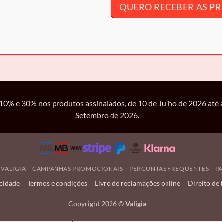
QUERO RECEBER AS 
sculina
|
Marcado como
Artigo Viagem
,
Cavalinho
,
Cavalinho Viagem
,
Fecho 
Trolley Cabine
,
Trolley Grande
,
Trolley Médio
% e 30% nos produtos assinalados, de 10 de Julho de 2026 até à
Setembro de 2026.
 VALIGIA
CAMPANHAS PROMOCIONAIS
PERGUNTAS FREQUENTES
P
acidade
Termos e condições
Livro de reclamações online
Direito de 
Copyright 2026 ©
Valigia