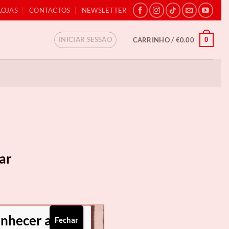
LOJAS
CONTACTOS
NEWSLETTER
INICIAR SESSÃO
0
CARRINHO /
€
0.00
jar
onhecer as
Fechar