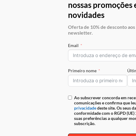
nossas promoções e
novidades
Oferta de 10% de desconto aos 
newsletter.
Email
Primeiro nome
Últ
s fácil viajar. Fechar as malas e embarcar numa nova aventura s
Ao subscrever concorda em rece
comunicações e confirma que leu
do o que quer levar pode ficar perfeitamente organizado nos Troll
privacidade
deste site. Os seus d
tão amortecidas pelos hábitos, revigoramos.” Marcel Proust Muito 
conformidade com o RGPD (UE) 2
suas preferências a qualquer mo
subscrição.
CONTINUAR A LER
→