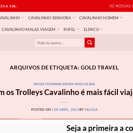
AS NOSSAS 
S A 50€.
CAVALINHO
CAVALINHO SENHORA
CAVALINHO HOMEM
CAVALINHO MALAS VIAGEM
RUFEL
ELENCO
Pesquisar
por:
ARQUIVOS DE ETIQUETA:
GOLD TRAVEL
MODA FEMININA
,
MODA MASCULINA
 os Trolleys Cavalinho é mais fácil via
POSTED ON
1 DE ABRIL, 2023
BY
VALIGIA
Seja a primeira a c