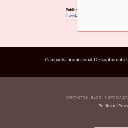
Publicado em
Moda Feminina
,
Moda Ma
Travel
,
Necessaire
,
Rígido
,
Semi- Rigído
,
Campanha promocional. Descontos entre 10
CONTACTOS
BLOG
HISTÓRIA DA
Política de Priv