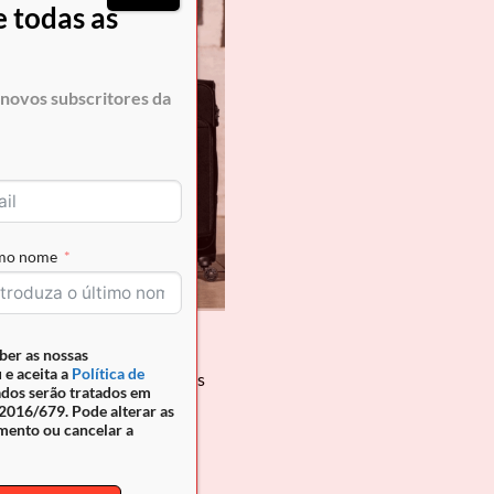
 todas as
novos subscritores da
imo nome
erá um dos seus momentos
ber as nossas
 e aceita a
Política de
eys Cavalinho. “Nos lugares
ados serão tratados em
leves, silenciosas , […]
016/679. Pode alterar as
mento ou cancelar a