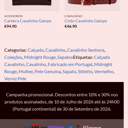
ACESSÓRIOS
CAVALINHO
Carteira Cavalinho Galope
Cinto Cavalinho Galope
€
94.90
€
46.90
Categorias:
Calçado
,
Cavalinho
,
Cavalinho Senhora
,
Coleções
,
Midnight Rouge
,
Sapatos
Etiquetas:
Calçado
Cavalinho
,
Cavalinho
,
Fabricado em Portugal
,
Midnight
Rouge
,
Mulher
,
Pele Genuína
,
Sapato
,
Stiletto
,
Vermelho
,
Verniz Pele
Campanha promocional. Descontos entre 10% e 30% nos
produtos assinalados, de 10 de Julho de 2026 até às 24h00
(Portugal continental) de 30 de Setembro de 2026.