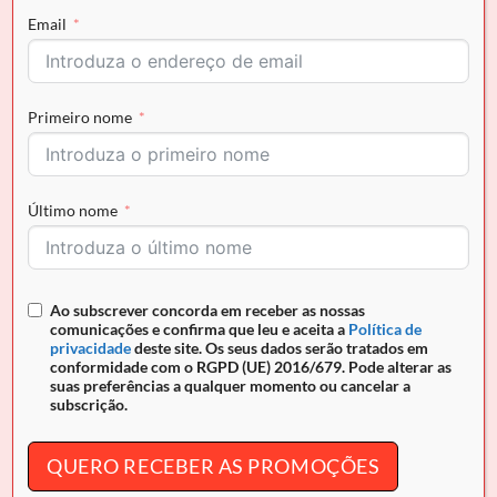
Email
Quantidade de Sapato Cavalinho Midnight Rouge
Primeiro nome
COMPRAR AGORA
Último nome
Envio grátis para Portugal em encomendas superiores a
50€ e pagamento seguro
REF:
N/A
Ao subscrever concorda em receber as nossas
comunicações e confirma que leu e aceita a
Política de
privacidade
deste site. Os seus dados serão tratados em
conformidade com o RGPD (UE) 2016/679. Pode alterar as
suas preferências a qualquer momento ou cancelar a
subscrição.
DESCRIÇÃO
INFORMAÇÃO ADICIONAL
QUERO RECEBER AS PROMOÇÕES