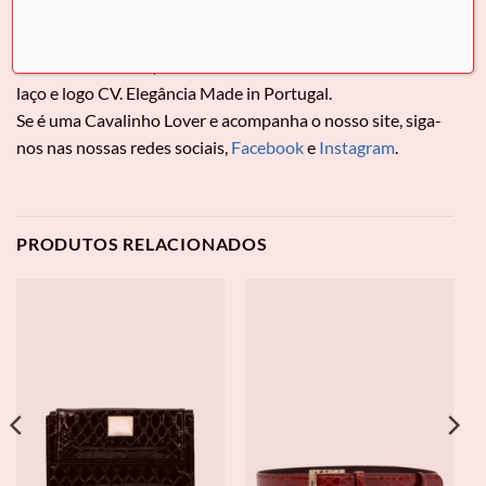
Sapato Cavalinho
Midnight Rouge
Descubra o requinte do Sapato Cavalinho Stiletto. Verniz
vermelho vibrante, salto de 10 cm e detalhe exclusivo do
laço e logo CV. Elegância Made in Portugal.
Se é uma Cavalinho Lover e acompanha o nosso site, siga-
nos nas nossas redes sociais,
Facebook
e
Instagram
.
PRODUTOS RELACIONADOS