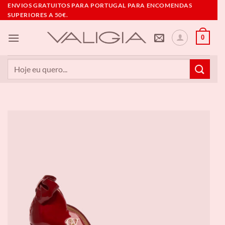
Skip
ENVIOS GRATUITOS PARA PORTUGAL PARA ENCOMENDAS
SUPERIORES A 50€.
to
content
0
Pesquisar
por: