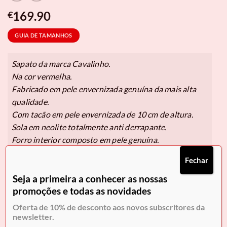
169.90
€
GUIA DE TAMANHOS
Sapato da marca Cavalinho.
Na cor vermelha.
Fabricado em pele envernizada genuína da mais alta
qualidade.
Com tacão em pele envernizada de 10 cm de altura.
Sola em neolite totalmente anti derrapante.
Forro interior composto em pele genuína.
Fechar
Seja a primeira a conhecer as nossas
Pague em
3x de 56,63€
sem juros.
promoções e todas as novidades
Selecione Klarna no checkout.
Oferta de 10% de desconto aos novos subscritores da
Tamanho
newsletter.
36
37
38
39
40