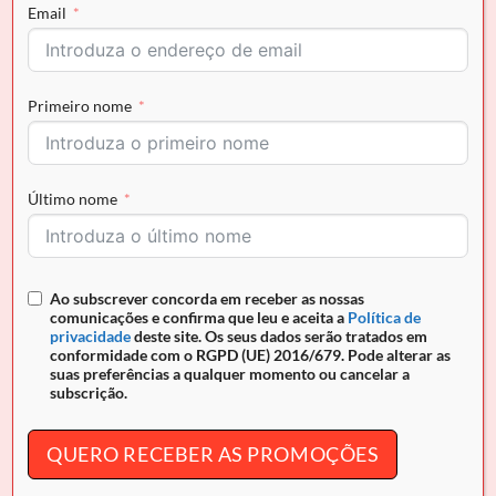
Email
Quantidade de Sandália Cavalinho Perla
COMPRAR AGORA
Primeiro nome
Envio grátis para Portugal em encomendas superiores a
Último nome
50€ e pagamento seguro
REF:
N/A
Ao subscrever concorda em receber as nossas
comunicações e confirma que leu e aceita a
Política de
privacidade
deste site. Os seus dados serão tratados em
conformidade com o RGPD (UE) 2016/679. Pode alterar as
suas preferências a qualquer momento ou cancelar a
DESCRIÇÃO
subscrição.
INFORMAÇÃO ADICIONAL
QUERO RECEBER AS PROMOÇÕES
Sandália Cavalinho
Riviera