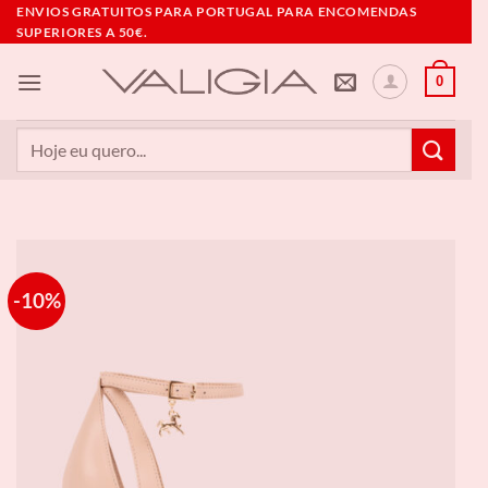
Skip
ENVIOS GRATUITOS PARA PORTUGAL PARA ENCOMENDAS
SUPERIORES A 50€.
to
content
0
Pesquisar
por:
-10%