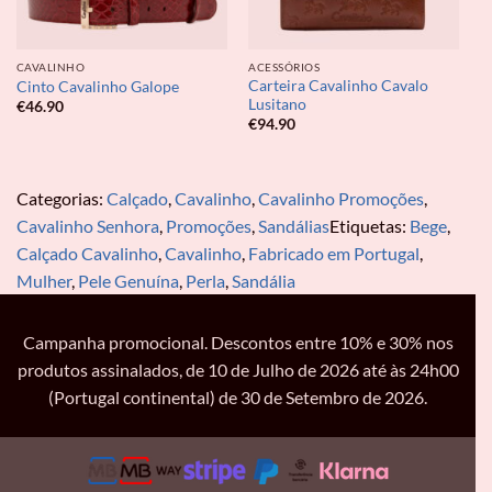
CAVALINHO
ACESSÓRIOS
Carteira Cavalinho Cavalo
Cinto Cavalinho Galope
Lusitano
€
46.90
€
94.90
Categorias:
Calçado
,
Cavalinho
,
Cavalinho Promoções
,
Cavalinho Senhora
,
Promoções
,
Sandálias
Etiquetas:
Bege
,
Calçado Cavalinho
,
Cavalinho
,
Fabricado em Portugal
,
Mulher
,
Pele Genuína
,
Perla
,
Sandália
Campanha promocional. Descontos entre 10% e 30% nos
produtos assinalados, de 10 de Julho de 2026 até às 24h00
(Portugal continental) de 30 de Setembro de 2026.