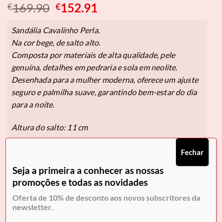
O
O
169.90
152.91
€
€
preço
preço
original
atual
Sandália Cavalinho Perla.
era:
é:
Na cor bege, de salto alto.
€169.90.
€152.91.
Composta por materiais de alta qualidade, pele
genuína, detalhes em pedraria e sola em neolite.
Desenhada para a mulher moderna, oferece um ajuste
seguro e palmilha suave, garantindo bem-estar do dia
para a noite.
Altura do salto: 11 cm
Fechar
Pague em
3x de 50,97€
sem juros.
Seja a primeira a conhecer as nossas
Selecione Klarna no checkout.
promoções e todas as novidades
Oferta de 10% de desconto aos novos subscritores da
Tamanho
newsletter.
36
37
38
39
40