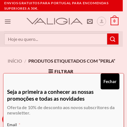
Skip
ENVIOS GRATUITOS PARA PORTUGAL PARA ENCOMENDAS
SUPERIORES A 50€.
to
content
0
Pesquisar
por:
INÍCIO
/
PRODUTOS ETIQUETADOS COM “PERLA”
FILTRAR
Fechar
Seja a primeira a conhecer as nossas
promoções e todas as novidades
Oferta de 10% de desconto aos novos subscritores da
newsletter.
-10%
Email