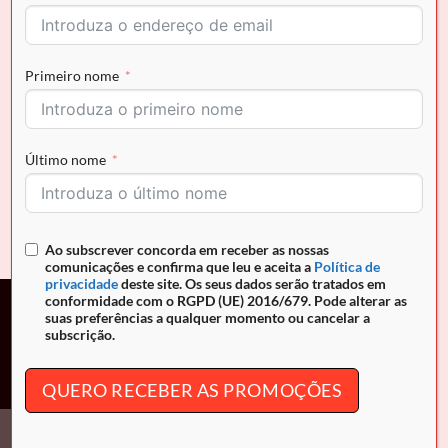
Primeiro nome
Último nome
CALÇADO
Sandália Cavalinho Perla
O
O
€
169.90
€
152.91
preço
preço
original
atual
era:
é:
Ao subscrever concorda em receber as nossas
€169.90.
€152.91.
comunicações e confirma que leu e aceita a
Política de
privacidade
deste site. Os seus dados serão tratados em
conformidade com o RGPD (UE) 2016/679. Pode alterar as
suas preferências a qualquer momento ou cancelar a
Campanha promocional. Descontos entre 10% e 30% nos
subscrição.
produtos assinalados, de 10 de Julho de 2026 até às 24h00
(Portugal continental) de 30 de Setembro de 2026.
QUERO RECEBER AS PROMOÇÕES