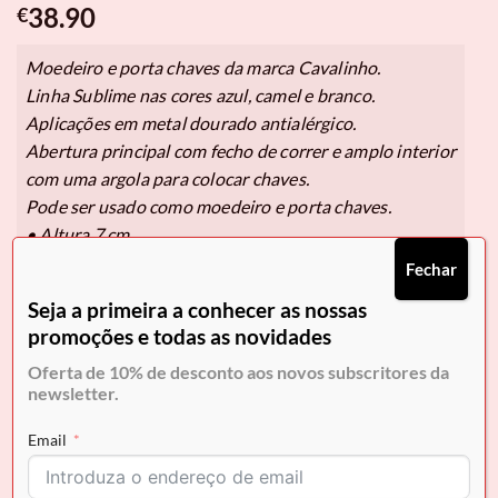
38.90
€
Moedeiro e porta chaves da marca Cavalinho.
Linha Sublime nas cores azul, camel e branco.
Aplicações em metal dourado antialérgico.
Abertura principal com fecho de correr e amplo interior
com uma argola para colocar chaves.
Pode ser usado como moedeiro e porta chaves.
• Altura 7 cm,
• Largura 10 cm,
Fechar
• Base 9,5 cm X 2 cm.
Seja a primeira a conhecer as nossas
promoções e todas as novidades
Oferta de 10% de desconto aos novos subscritores da
Pague em
3x de 12,97€
sem juros.
newsletter.
Selecione Klarna no checkout.
Email
Em stock
COMPRAR AGORA