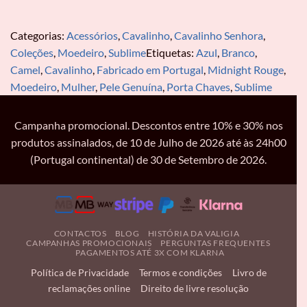
Categorias:
Acessórios
,
Cavalinho
,
Cavalinho Senhora
,
Coleções
,
Moedeiro
,
Sublime
Etiquetas:
Azul
,
Branco
,
Camel
,
Cavalinho
,
Fabricado em Portugal
,
Midnight Rouge
,
Moedeiro
,
Mulher
,
Pele Genuína
,
Porta Chaves
,
Sublime
Campanha promocional. Descontos entre 10% e 30% nos
produtos assinalados, de 10 de Julho de 2026 até às 24h00
(Portugal continental) de 30 de Setembro de 2026.
CONTACTOS
BLOG
HISTÓRIA DA VALIGIA
CAMPANHAS PROMOCIONAIS
PERGUNTAS FREQUENTES
PAGAMENTOS ATÉ 3X COM KLARNA
Política de Privacidade
Termos e condições
Livro de
reclamações online
Direito de livre resolução