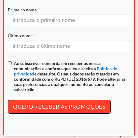
Primeiro nome
Envio grátis para Portugal em encomendas superiores a
50€ e pagamento seguro
Último nome
REF:
26060250.22.99
Ao subscrever concorda em receber as nossas
comunicações e confirma que leu e aceita a
Política de
privacidade
deste site. Os seus dados serão tratados em
DESCRIÇÃO
conformidade com o RGPD (UE) 2016/679. Pode alterar as
suas preferências a qualquer momento ou cancelar a
INFORMAÇÃO ADICIONAL
subscrição.
Moedeiro Cavalinho
Sublime
QUERO RECEBER AS PROMOÇÕES
O acessório prático que organiza o seu dia. Fecho de correr
seguro. Design compacto e funcional. Qualidade
e
design
português.
Se é uma Cavalinho Lover e acompanha o nosso site, siga-