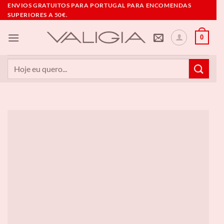
Skip
ENVIOS GRATUITOS PARA PORTUGAL PARA ENCOMENDAS
SUPERIORES A 50€.
to
content
0
Pesquisar
por: