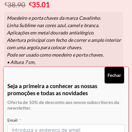
O
O
38.90
35.01
€
€
preço
preço
original
atual
Moedeiro e porta chaves da marca Cavalinho.
era:
é:
Linha Sublime nas cores azul, camel e branca.
€38.90.
€35.01.
Aplicações em metal dourado antialérgico.
Abertura principal com fecho de correr e amplo interior
com uma argola para colocar chaves.
Pode ser usado como moedeiro e porta chaves.
• Altura 7 cm,
• Largura 10 cm,
Fechar
• Base 9,5 cm X 2 cm.
Seja a primeira a conhecer as nossas
promoções e todas as novidades
Pague em
3x de 11,67€
sem juros.
Oferta de 10% de desconto aos novos subscritores da
Selecione Klarna no checkout.
newsletter.
Em stock
Email
COMPRAR AGORA