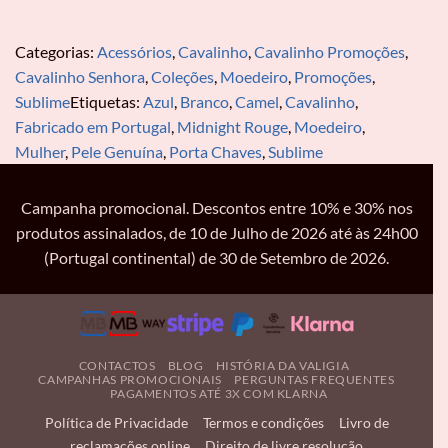
Categorias:
Acessórios
,
Cavalinho
,
Cavalinho Promoções
,
Cavalinho Senhora
,
Coleções
,
Moedeiro
,
Promoções
,
Sublime
Etiquetas:
Azul
,
Branco
,
Camel
,
Cavalinho
,
Fabricado em Portugal
,
Midnight Rouge
,
Moedeiro
,
Mulher
,
Pele Genuína
,
Porta Chaves
,
Sublime
Campanha promocional. Descontos entre 10% e 30% nos
produtos assinalados, de 10 de Julho de 2026 até às 24h00
(Portugal continental) de 30 de Setembro de 2026.
CONTACTOS
BLOG
HISTÓRIA DA VALIGIA
CAMPANHAS PROMOCIONAIS
PERGUNTAS FREQUENTES
PAGAMENTOS ATÉ 3X COM KLARNA
Política de Privacidade
Termos e condições
Livro de
reclamações online
Direito de livre resolução