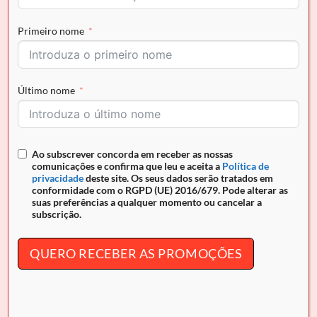
Primeiro nome
Envio grátis para Portugal em encomendas superiores a
50€ e pagamento seguro
Último nome
REF:
26060250.48.99
Ao subscrever concorda em receber as nossas
comunicações e confirma que leu e aceita a
Política de
DESCRIÇÃO
privacidade
deste site. Os seus dados serão tratados em
conformidade com o RGPD (UE) 2016/679. Pode alterar as
suas preferências a qualquer momento ou cancelar a
INFORMAÇÃO ADICIONAL
subscrição.
Moedeiro Cavalinho
Sublime
QUERO RECEBER AS PROMOÇÕES
O acessório prático que organiza o seu dia. Fecho de correr
seguro. Design compacto e funcional. Qualidade
e
design
português.
Se é uma Cavalinho Lover e acompanha o nosso site, siga-