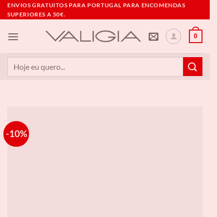
Skip
ENVIOS GRATUITOS PARA PORTUGAL PARA ENCOMENDAS
SUPERIORES A 50€.
to
content
0
Pesquisar
por:
-10%