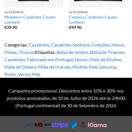
ACESSÓRIOS
ACESSÓRIOS
Moedeiro Cavalinho Cavalo
Carteira Cavalinho Cavalo
Lusitano
Lusitano
€
39.90
€
99.90
Categorias:
Cavalinho
,
Cavalinho Senhora
,
Coleções
,
Honor
,
Malas
,
Tiracolo
Etiquetas:
Bolsa de ombro
,
Bolsa de Tiracolo
,
Cavalinho
,
Fabricado em Portugal
,
Honor
,
Mala de Mulher
,
Mala de Ombro
,
Mala de tiracolo
,
Mulher
,
Pele Genuína
,
Preto
,
Verniz Pele
Campanha promocional. Descontos entre 10% e 30% nos
produtos assinalados, de 10 de Julho de 2026 até às 24h00
(Portugal continental) de 30 de Setembro de 2026.