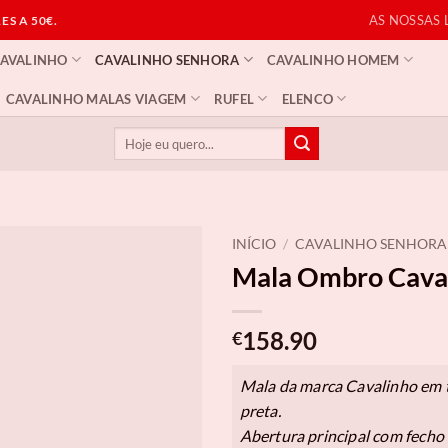
AS NOSSAS 
S A 50€.
CAVALINHO
CAVALINHO SENHORA
CAVALINHO HOMEM
CAVALINHO MALAS VIAGEM
RUFEL
ELENCO
Pesquisar
por:
INÍCIO
/
CAVALINHO SENHORA
Mala Ombro Cava
158.90
€
Mala da marca Cavalinho em t
preta.
Abertura principal com fecho 