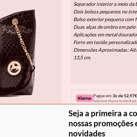
Separador interior a meio da 
Dois bolsos pequenos no inte
Bolso exterior pequeno com f
Duas alças de ombro em pele 
Aplicações em metal dourado 
Forro em tecido personalizad
Dimensões Aproximadas: Altur
13,5 cm.
Pague em
3x de 52,97€
Selecione Klarna no checkout.
Seja a primeira a c
Em stock
nossas promoções e
COM
novidades