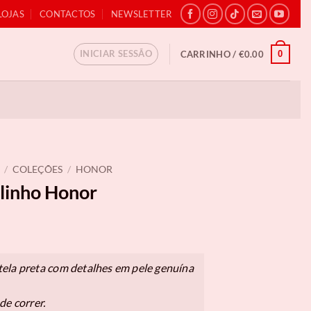
LOJAS
CONTACTOS
NEWSLETTER
INICIAR SESSÃO
0
CARRINHO /
€
0.00
/
COLEÇÕES
/
HONOR
linho Honor
ela preta com detalhes em pele genuína
de correr.