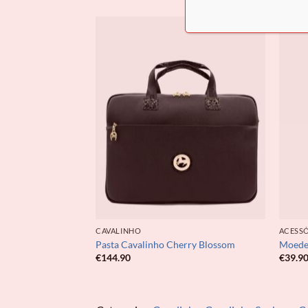
CAVALINHO
ACESS
Galope
Pasta Cavalinho Cherry Blossom
Moedei
€
144.90
€
39.9