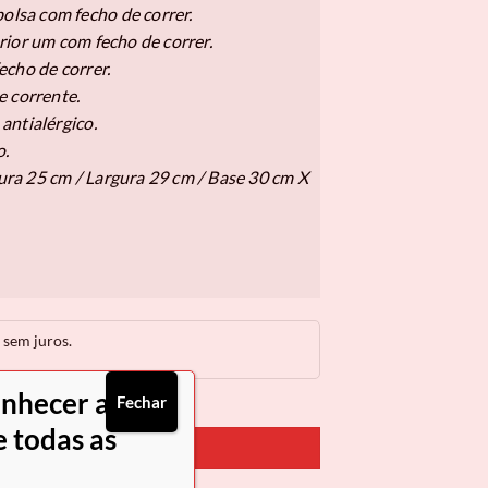
bolsa com fecho de correr.
rior um com fecho de correr.
echo de correr.
e corrente.
antialérgico.
o.
a 25 cm / Largura 29 cm / Base 30 cm X
sem juros.
onhecer as
Fechar
 todas as
PRAR AGORA