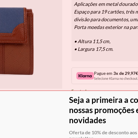
Aplicações em metal dourado 
Espaço para 19 cartões, três
divisão para documentos, uma
Porta moedas exterior na part
• Altura 11,5 cm,
• Largura 17,5 cm.
Pague em
3x de 29,97€
Selecione Klarna no checkout.
Em stock
Seja a primeira a c
COM
nossas promoções e
novidades
Envio grátis para Portugal em
Oferta de 10% de desconto aos 
seguro