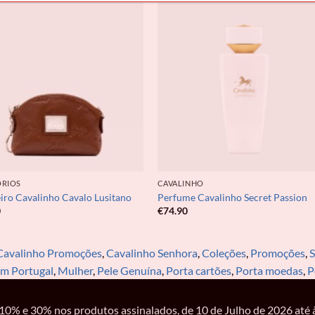
ÓRIOS
CAVALINHO
ro Cavalinho Cavalo Lusitano
Perfume Cavalinho Secret Passion
0
€
74.90
Cavalinho Promoções
,
Cavalinho Senhora
,
Coleções
,
Promoções
,
S
em Portugal
,
Mulher
,
Pele Genuína
,
Porta cartões
,
Porta moedas
,
P
% e 30% nos produtos assinalados, de 10 de Julho de 2026 até à