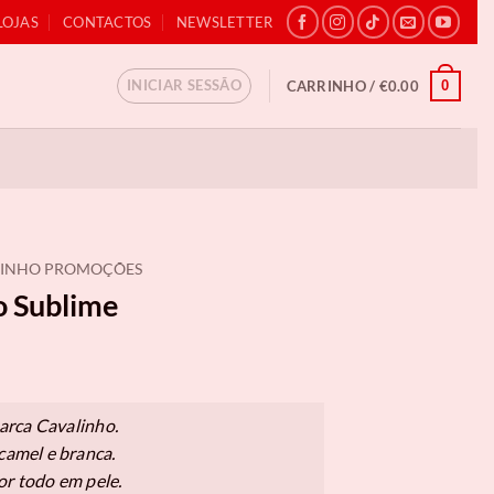
LOJAS
CONTACTOS
NEWSLETTER
INICIAR SESSÃO
0
CARRINHO /
€
0.00
LINHO PROMOÇÕES
o Sublime
arca Cavalinho.
 camel e branca.
1.
or todo em pele.