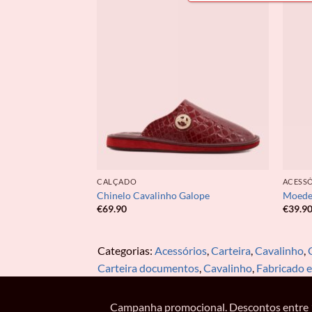
CALÇADO
ACESS
lope
Chinelo Cavalinho Galope
Moedei
€
69.90
€
39.9
Categorias:
Acessórios
,
Carteira
,
Cavalinho
,
Carteira documentos
,
Cavalinho
,
Fabricado 
Campanha promocional. Descontos entre 10