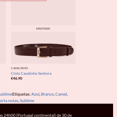
ESGOTADO
CAVALINHO
Cinto Cavalinho Senhora
€
46.90
ublime
Etiquetas:
Azul
,
Branco
,
Camel
,
orta notas
,
Sublime
s 24h00 (Portugal continental) de 30 de