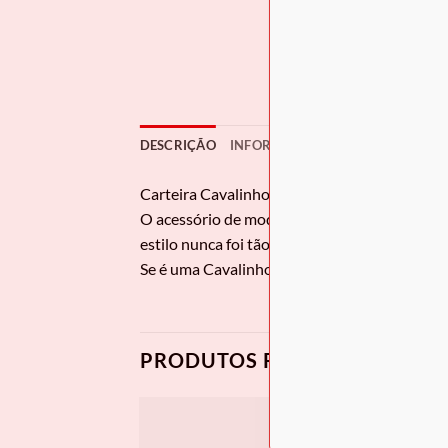
DESCRIÇÃO
INFORMAÇÃO ADICIONAL
Carteira Cavalinho
Sublime
O acessório de moda que faltava! Carteira p
estilo nunca foi tão prático!
Se é uma Cavalinho Lover e acompanha o nosso
PRODUTOS RELACIONADOS