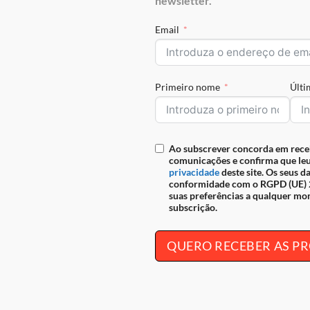
newsletter.
REF:
26060205.48.99
Email
Primeiro nome
Últ
Ao subscrever concorda em rece
ara documentos, tamanho médio. Design seguro e prático, garantin
comunicações e confirma que leu
privacidade
deste site. Os seus d
conformidade com o RGPD (UE) 2
 site, siga-nos nas nossas redes sociais,
Facebook
e
Instagram
.
suas preferências a qualquer mo
subscrição.
QUERO RECEBER AS 