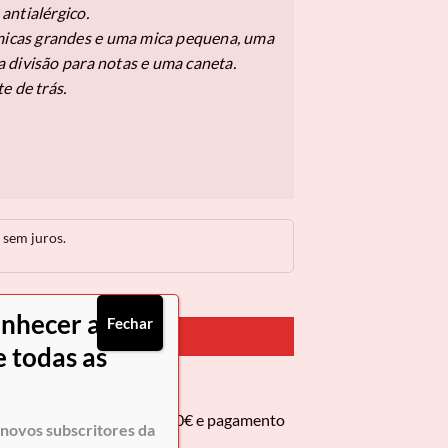
antialérgico.
 micas grandes e uma mica pequena, uma
 divisão para notas e uma caneta.
e de trás.
sem juros.
onhecer as
Fechar
PRAR AGORA
 todas as
 encomendas superiores a 50€ e pagamento
novos subscritores da