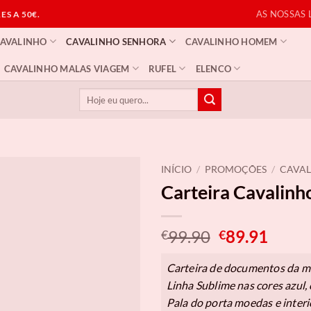
AS NOSSAS 
S A 50€.
CAVALINHO
CAVALINHO SENHORA
CAVALINHO HOMEM
CAVALINHO MALAS VIAGEM
RUFEL
ELENCO
Pesquisar
por:
INÍCIO
/
PROMOÇÕES
/
CAVA
Carteira Cavalinh
O
O
99.90
89.91
€
€
preço
preço
original
atual
Carteira de documentos da m
era:
é:
Linha Sublime nas cores azul,
€99.90.
€89.9
Pala do porta moedas e interi