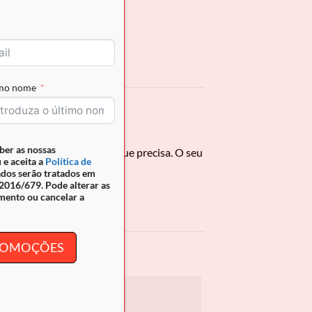
imo nome
ber as nossas
do proteção para tudo o que precisa. O seu
 e aceita a
Política de
ados serão tratados em
016/679. Pode alterar as
mento ou cancelar a
PROMOÇÕES