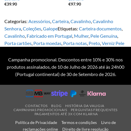
€
39.90
€
97.90
Categorias:
Acessórios
,
Carteira
,
Cavalinho
,
Cavalinho
Senhora
,
Coleções
,
Galope
Etiquetas:
Carteira documentos
,
Cavalinho
,
Fabricado em Portugal
,
Mulher
,
Pele Genuína
,
Porta cartões
,
Porta moedas
,
Porta notas
,
Preto
,
Verniz Pele
Campanha promocional. Descontos entre 10% e 30% nos
produtos assinalados, de 10 de Julho de 2026 até às 24h00
(Portugal continental) de 30 de Setembro de 2026.
CONTACTOS
BLOG
HISTÓRIA DA VALIGIA
CAMPANHAS PROMOCIONAIS
PERGUNTAS FREQUENTES
PAGAMENTOS ATÉ 3X COM KLARNA
Política de Privacidade
Termos e condições
Livro de
reclamações online
Direito de livre resolução