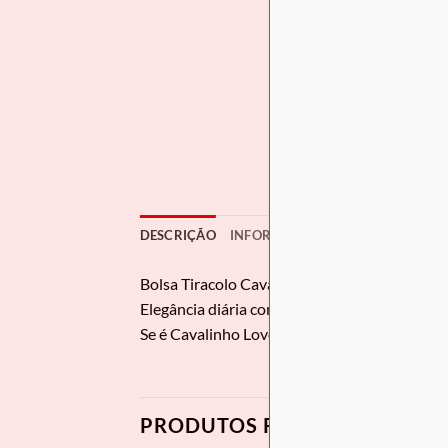
DESCRIÇÃO
INFORMAÇÃO ADICIONAL
AVAL
Bolsa Tiracolo Cavalinho
Gentleman
Elegância diária com a mala de tiracolo Caval
Se é Cavalinho Lover e acompanha o nosso site
PRODUTOS RELACIONADOS