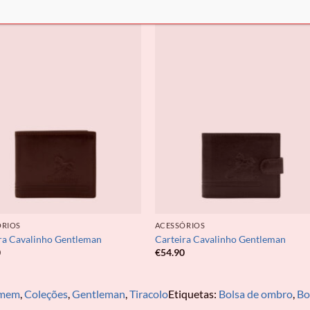
ÓRIOS
ACESSÓRIOS
ra Cavalinho Gentleman
Carteira Cavalinho Gentleman
0
€
54.90
omem
,
Coleções
,
Gentleman
,
Tiracolo
Etiquetas:
Bolsa de ombro
,
Bo