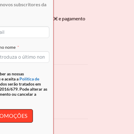
novos subscritores da
 encomendas superiores a 50€ e pagamento
imo nome
ber as nossas
 e aceita a
Política de
ados serão tratados em
016/679. Pode alterar as
ue define o seu estilo.
mento ou cancelar a
PROMOÇÕES