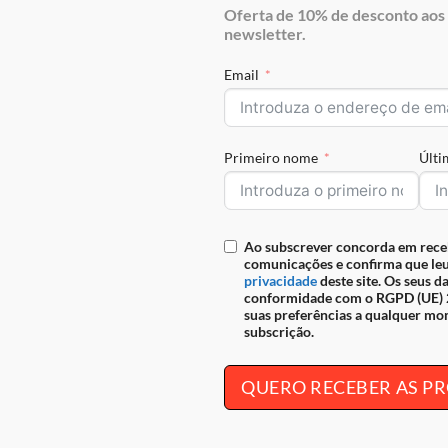
Oferta de 10% de desconto aos 
newsletter.
Envio grátis para Portugal em
Email
seguro
REF:
18320225.01.99
Primeiro nome
Últ
IAÇÕES (0)
Ao subscrever concorda em rece
comunicações e confirma que leu
privacidade
deste site. Os seus d
conformidade com o RGPD (UE) 2
inho para homem. Compacta, resistente e sofisticada. O acessório q
suas preferências a qualquer mo
subscrição.
, siga-nos nas nossas redes sociais,
Facebook
e
Instagram
.
QUERO RECEBER AS 