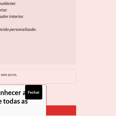
oliéster.
ior.
ador interior.
ecido personalizado.
sem juros.
onhecer as
Fechar
alinho Gentleman
 todas as
PRAR AGORA