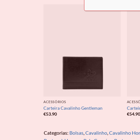
ACESSÓRIOS
ACESS
 Gentleman
Carteira Cavalinho Gentleman
Cartei
€
53.90
€
54.9
Categorias:
Bolsas
,
Cavalinho
,
Cavalinho H