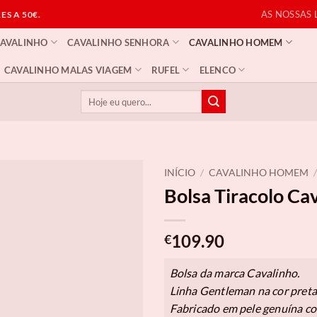
AS NOSSAS 
S A 50€.
CAVALINHO
CAVALINHO SENHORA
CAVALINHO HOMEM
CAVALINHO MALAS VIAGEM
RUFEL
ELENCO
Pesquisar
por:
INÍCIO
/
CAVALINHO HOMEM
/
Bolsa Tiracolo Ca
109.90
€
Bolsa da marca Cavalinho.
Linha Gentleman na cor preta
Fabricado em pele genuína co