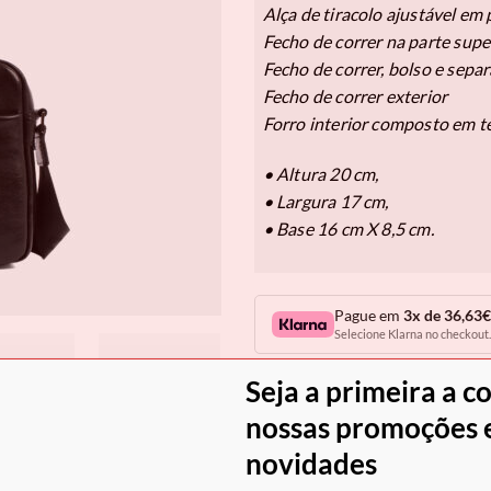
Alça de tiracolo ajustável em p
Fecho de correr na parte super
Fecho de correr, bolso e separ
Fecho de correr exterior
Forro interior composto em t
• Altura 20 cm,
• Largura 17 cm,
• Base 16 cm X 8,5 cm.
Pague em
3x de 36,63€
Selecione Klarna no checkout.
Em stock
Seja a primeira a c
Quantidade de Bolsa Tiracolo Cav
nossas promoções e
novidades
COM