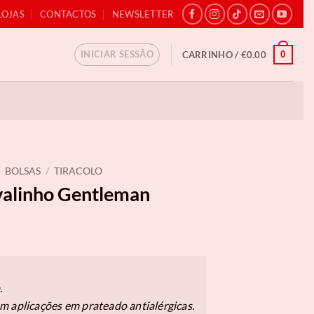
LOJAS
CONTACTOS
NEWSLETTER
INICIAR SESSÃO
0
CARRINHO /
€
0.00
BOLSAS
/
TIRACOLO
valinho Gentleman
.
m aplicações em prateado antialérgicas.