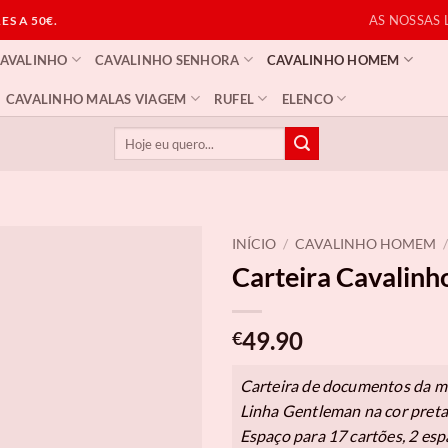
AS NOSSAS 
S A 50€.
CAVALINHO
CAVALINHO SENHORA
CAVALINHO HOMEM
CAVALINHO MALAS VIAGEM
RUFEL
ELENCO
Pesquisar
por:
INÍCIO
/
CAVALINHO HOMEM
/
Carteira Cavalin
49.90
€
Carteira de documentos da m
Linha Gentleman na cor preta
Espaço para 17 cartões, 2 es