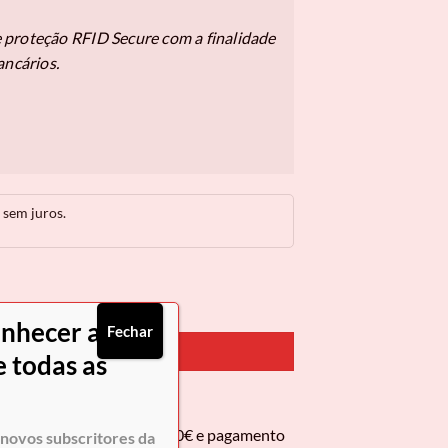
proteção RFID Secure com a finalidade
ancários.
sem juros.
 Gentleman
onhecer as
Fechar
PRAR AGORA
 todas as
 encomendas superiores a 50€ e pagamento
novos subscritores da