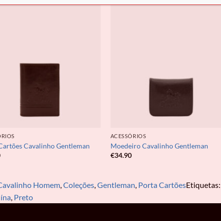
ÓRIOS
ACESSÓRIOS
Cartões Cavalinho Gentleman
Moedeiro Cavalinho Gentleman
0
€
34.90
Cavalinho Homem
,
Coleções
,
Gentleman
,
Porta Cartões
Etiquetas
ína
,
Preto