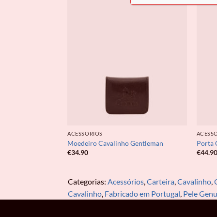
ACESSÓRIOS
ACESS
linho Gentleman
Moedeiro Cavalinho Gentleman
Porta 
€
34.90
€
44.9
Categorias:
Acessórios
,
Carteira
,
Cavalinho
,
Cavalinho
,
Fabricado em Portugal
,
Pele Genu