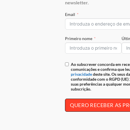
newsletter.
seguro
Email
REF:
28610523.01.99
Primeiro nome
Últ
IAÇÕES (0)
Ao subscrever concorda em rece
tas Cavalinho para homem. Design funcional em pele genuína com
comunicações e confirma que leu
privacidade
deste site. Os seus d
o ideal para o homem moderno.
conformidade com o RGPD (UE) 2
, siga-nos nas nossas redes sociais,
Facebook
e
Instagram
.
suas preferências a qualquer mo
subscrição.
QUERO RECEBER AS 