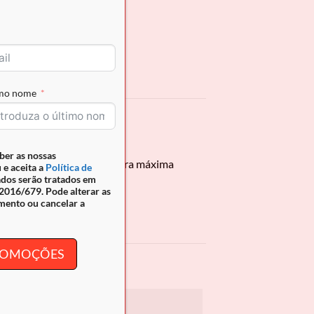
imo nome
ber as nossas
 tecnologia RFID Secure para máxima
 e aceita a
Política de
ados serão tratados em
016/679. Pode alterar as
mento ou cancelar a
PROMOÇÕES