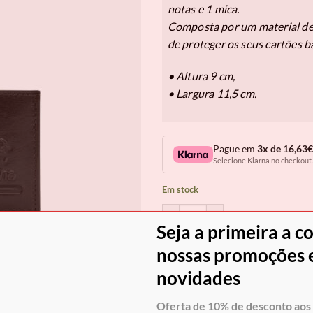
notas e 1 mica.
Composta por um material de 
de proteger os seus cartões b
• Altura 9 cm,
• Largura 11,5 cm.
Pague em
3x de 16,63€
Selecione Klarna no checkout.
Em stock
Quantidade de Carteira Cavalinho
Seja a primeira a c
COM
nossas promoções e
novidades
Envio grátis para Portugal em
Oferta de 10% de desconto aos 