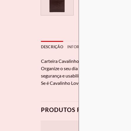
DESCRIÇÃO
INFORMAÇÃO ADICIONAL
AVAL
Carteira Cavalinho
Gentleman
Organize o seu dia com o porta-cartões e no
segurança e usabilidade. Compre o acessóri
Se é Cavalinho Lover e acompanha o nosso site
PRODUTOS RELACIONADOS