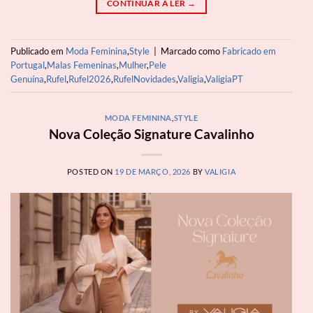
CONTINUAR A LER
→
Publicado em
Moda Feminina
,
Style
|
Marcado como
Fabricado em
Portugal
,
Malas Femeninas
,
Mulher
,
Pele
Genuína
,
Rufel
,
Rufel2026
,
RufelNovidades
,
Valigia
,
ValigiaPT
MODA FEMININA
,
STYLE
Nova Coleção Signature Cavalinho
POSTED ON
19 DE MARÇO, 2026
BY
VALIGIA