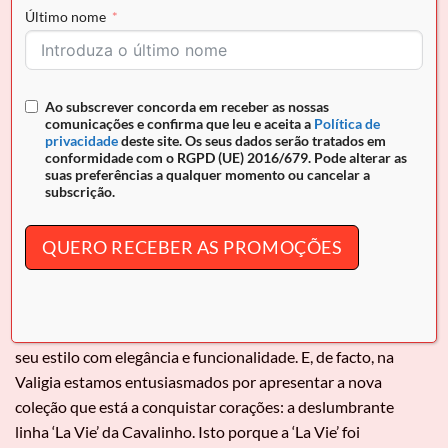
A Coleção La Vie da Cavalinho Chegou à
Último nome
Valigia!
POSTED ON
6 DE NOVEMBRO, 2025
BY
VALIGIA
Ao subscrever concorda em receber as nossas
comunicações e confirma que leu e aceita a
Política de
privacidade
deste site. Os seus dados serão tratados em
conformidade com o RGPD (UE) 2016/679. Pode alterar as
suas preferências a qualquer momento ou cancelar a
subscrição.
QUERO RECEBER AS PROMOÇÕES
A Coleção La Vie da Cavalinho Chegou à Valigia! O
Outono/Inverno de 25-26 promete, como sempre, elevar o
seu estilo com elegância e funcionalidade. E, de facto, na
Valigia estamos entusiasmados por apresentar a nova
coleção que está a conquistar corações: a deslumbrante
linha ‘La Vie’ da Cavalinho. Isto porque a ‘La Vie’ foi