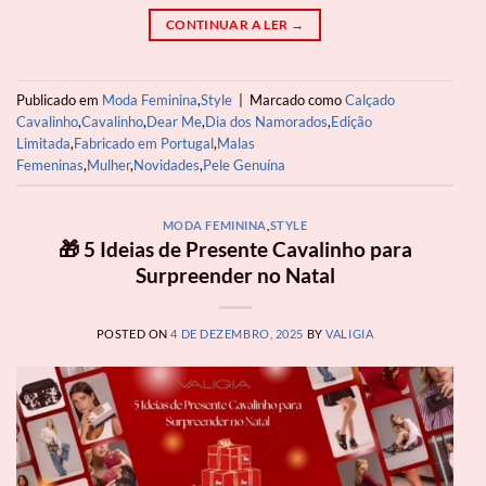
CONTINUAR A LER
→
Publicado em
Moda Feminina
,
Style
|
Marcado como
Calçado
Cavalinho
,
Cavalinho
,
Dear Me
,
Dia dos Namorados
,
Edição
Limitada
,
Fabricado em Portugal
,
Malas
Femeninas
,
Mulher
,
Novidades
,
Pele Genuína
MODA FEMININA
,
STYLE
🎁 5 Ideias de Presente Cavalinho para
Surpreender no Natal
POSTED ON
4 DE DEZEMBRO, 2025
BY
VALIGIA