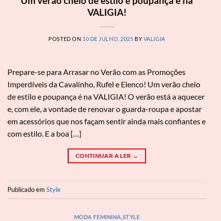
Um verão cheio de estilo e poupança é na
VALIGIA!
POSTED ON
10 DE JULHO, 2025
BY
VALIGIA
Prepare-se para Arrasar no Verão com as Promoções
Imperdíveis da Cavalinho, Rufel e Elenco! Um verão cheio
de estilo e poupança é na VALIGIA! O verão está a aquecer
e, com ele, a vontade de renovar o guarda-roupa e apostar
em acessórios que nos façam sentir ainda mais confiantes e
com estilo. E a boa […]
CONTINUAR A LER
→
Publicado em
Style
MODA FEMININA
,
STYLE