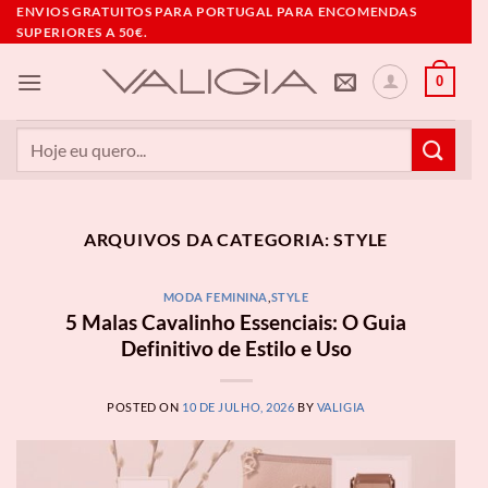
Skip
ENVIOS GRATUITOS PARA PORTUGAL PARA ENCOMENDAS
SUPERIORES A 50€.
to
content
0
Pesquisar
por:
ARQUIVOS DA CATEGORIA:
STYLE
MODA FEMININA
,
STYLE
5 Malas Cavalinho Essenciais: O Guia
Definitivo de Estilo e Uso
POSTED ON
10 DE JULHO, 2026
BY
VALIGIA