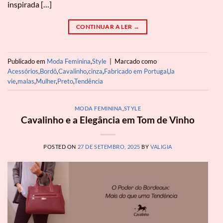
inspirada […]
CONTINUAR A LER
→
Publicado em
Moda Feminina
,
Style
|
Marcado como
Acessórios
,
Bordô
,
Cavalinho
,
cinza
,
Fabricado em Portugal
,
la
vie
,
malas
,
Mulher
,
Preto
,
Tendência
MODA FEMININA
,
STYLE
Cavalinho e a Elegância em Tom de Vinho
POSTED ON
27 DE SETEMBRO, 2025
BY
VALIGIA