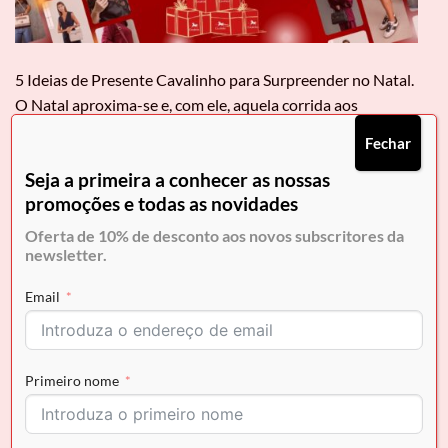
5 Ideias de Presente Cavalinho para Surpreender no Natal.
O Natal aproxima-se e, com ele, aquela corrida aos
presentes que tanto nos desafia, mas que também nos
Fechar
enche o coração! Encontrar o presente perfeito para uma
Seja a primeira a conhecer as nossas
mulher especial – seja a mãe, a irmã, a namorada ou a
promoções e todas as novidades
melhor amiga – é uma arte. Queremos […]
Oferta de 10% de desconto aos novos subscritores da
CONTINUAR A LER
→
newsletter.
Email
Publicado em
Moda Feminina
,
Style
|
Marcado como
Acessórios
,
Calçado Cavalinho
,
Cavalinho
,
Fabricado em Portugal
,
Guia
de presentes
,
Malas Femeninas
,
Mulher
,
perfumes cavalinho
,
Presentes
Natal
Primeiro nome
MODA FEMININA
,
STYLE