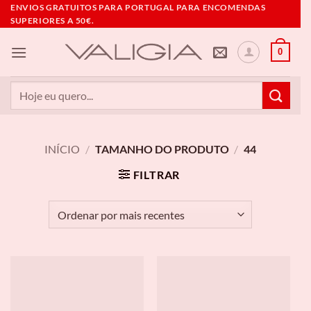
Skip
ENVIOS GRATUITOS PARA PORTUGAL PARA ENCOMENDAS
SUPERIORES A 50€.
to
content
0
Pesquisar
por:
INÍCIO
/
TAMANHO DO PRODUTO
/
44
FILTRAR