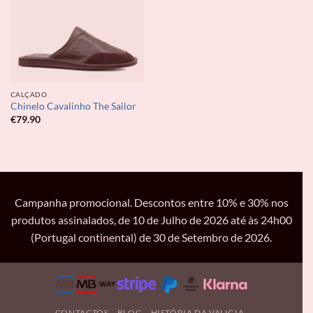
CALÇADO
Chinelo Cavalinho The Sailor
€
79.90
Campanha promocional. Descontos entre 10% e 30% nos
produtos assinalados, de 10 de Julho de 2026 até às 24h00
(Portugal continental) de 30 de Setembro de 2026.
CONTACTOS
BLOG
HISTÓRIA DA VALIGIA