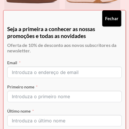
CALÇADO
CALÇADO
Fechar
Sapatilha Cavalinho Club
Sapatilha Cavalinho Revo
€
139.90
€
139.90
Seja a primeira a conhecer as nossas
promoções e todas as novidades
Oferta de 10% de desconto aos novos subscritores da
newsletter.
-20%
Email
Primeiro nome
CALÇADO
CALÇADO
Último nome
Sapatilha Cavalinho Club
Mocassin Cavalinho Piazzamo
O
O
€
139.90
€
109.90
€
87.92
preço
preço
original
atual