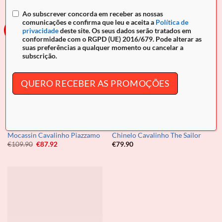
era:
é:
€109.90.
€87.92.
Ao subscrever concorda em receber as nossas
comunicações e confirma que leu e aceita a
Política de
-20%
privacidade
deste site. Os seus dados serão tratados em
conformidade com o RGPD (UE) 2016/679. Pode alterar as
suas preferências a qualquer momento ou cancelar a
subscrição.
QUERO RECEBER AS PROMOÇÕES
CALÇADO
CALÇADO
Mocassin Cavalinho Piazzamo
Chinelo Cavalinho The Sailor
O
O
€
109.90
€
87.92
€
79.90
preço
preço
original
atual
era:
é:
€109.90.
€87.92.