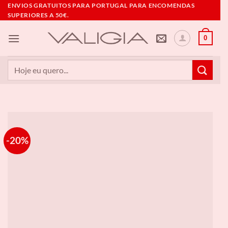
Skip
ENVIOS GRATUITOS PARA PORTUGAL PARA ENCOMENDAS
SUPERIORES A 50€.
to
content
0
Pesquisar
por:
-20%