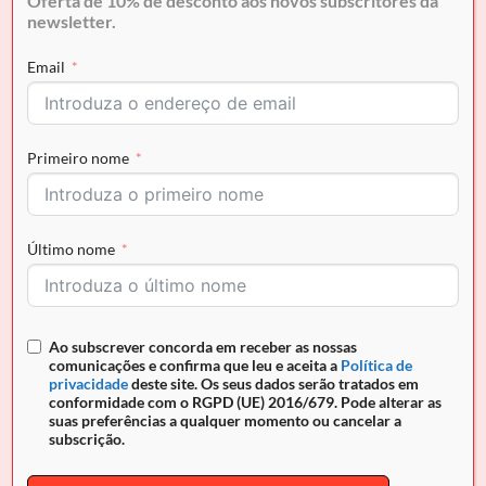
Oferta de 10% de desconto aos novos subscritores da
newsletter.
Tamanho
36
37
38
39
40
Email
Quantidade de Sapatilha Cavalinho Club
Primeiro nome
COMPRAR AGORA
Último nome
Envio grátis para Portugal em encomendas superiores a
50€ e pagamento seguro
Ao subscrever concorda em receber as nossas
REF:
N/A
comunicações e confirma que leu e aceita a
Política de
privacidade
deste site. Os seus dados serão tratados em
conformidade com o RGPD (UE) 2016/679. Pode alterar as
suas preferências a qualquer momento ou cancelar a
subscrição.
DESCRIÇÃO