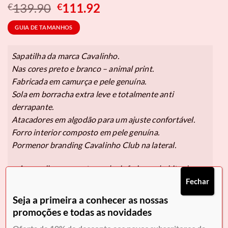
O
O
139.90
111.92
€
€
preço
preço
GUIA DE TAMANHOS
original
atual
era:
é:
€139.90.
€111.92.
Sapatilha da marca Cavalinho.
Nas cores preto e branco – animal print.
Fabricada em camurça e pele genuína.
Sola em borracha extra leve e totalmente anti
derrapante.
Atacadores em algodão para um ajuste confortável.
Forro interior composto em pele genuína.
Pormenor branding Cavalinho Club na lateral.
– Aconselhamos um tamanho inferior ao habitual.
Fechar
Seja a primeira a conhecer as nossas
Pague em
3x de 37,31€
sem juros.
promoções e todas as novidades
Selecione Klarna no checkout.