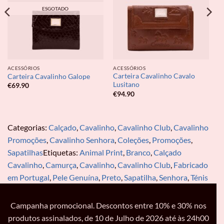
ESGOTADO
ACESSÓRIOS
ACESSÓRIOS
Carteira Cavalinho Cavalo
Carteira Cavalinho Galope
Lusitano
€
69.90
€
94.90
Categorias:
Calçado
,
Cavalinho
,
Cavalinho Club
,
Cavalinho
Promoções
,
Cavalinho Senhora
,
Coleções
,
Promoções
,
Sapatilhas
Etiquetas:
Animal Print
,
Branco
,
Calçado
Cavalinho
,
Camurça
,
Cavalinho
,
Cavalinho Club
,
Fabricado
em Portugal
,
Pele Genuína
,
Preto
,
Sapatilha
,
Senhora
,
Ténis
Campanha promocional. Descontos entre 10% e 30% nos
produtos assinalados, de 10 de Julho de 2026 até às 24h00