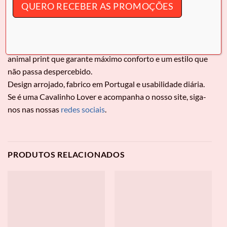
QUERO RECEBER AS PROMOÇÕES
INFORMAÇÃO ADICIONAL
Sapatilha
Cavalinho Club
Sapatilhas em pele e camurça genuínas. O must-have com
animal print que garante máximo conforto e um estilo que
não passa despercebido.
Design arrojado, fabrico em Portugal e usabilidade diária.
Se é uma Cavalinho Lover e acompanha o nosso site, siga-
nos nas nossas
redes sociais
.
PRODUTOS RELACIONADOS