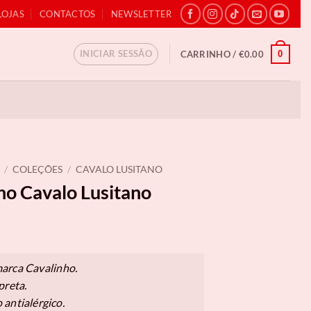
LOJAS
CONTACTOS
NEWSLETTER
INICIAR SESSÃO
0
CARRINHO /
€
0.00
/
COLEÇÕES
/
CAVALO LUSITANO
ho Cavalo Lusitano
arca Cavalinho.
preta.
antialérgico.