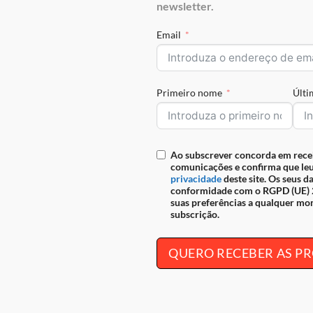
newsletter.
Envio grátis para Portugal em
seguro
Email
REF:
28090251.01.99
Primeiro nome
Últ
IAÇÕES (0)
Ao subscrever concorda em rece
comunicações e confirma que leu
privacidade
deste site. Os seus d
Fecho de correr seguro. Design compacto e funcional. Qualidade e
d
conformidade com o RGPD (UE) 2
 site, siga-nos nas nossas redes sociais,
Facebook
e
Instagram
.
suas preferências a qualquer mo
subscrição.
QUERO RECEBER AS 