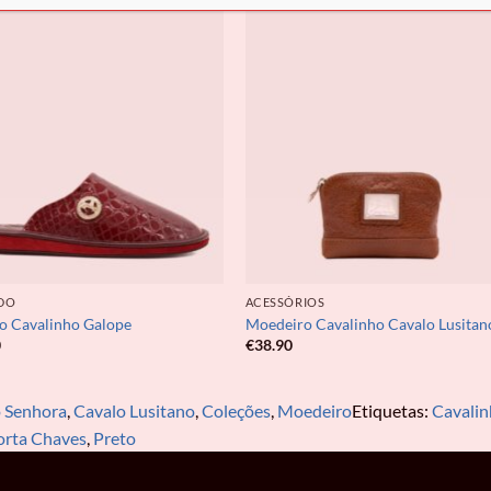
DO
ACESSÓRIOS
o Cavalinho Galope
Moedeiro Cavalinho Cavalo Lusitan
0
€
38.90
 Senhora
,
Cavalo Lusitano
,
Coleções
,
Moedeiro
Etiquetas:
Cavalin
orta Chaves
,
Preto