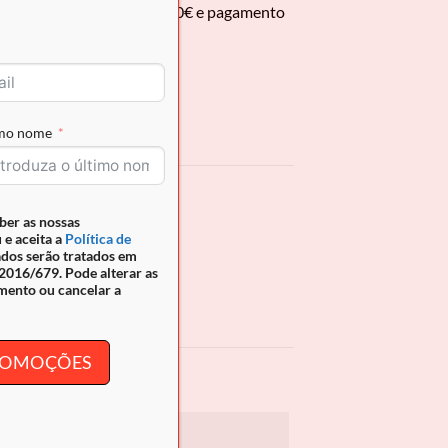
 encomendas superiores a 50€ e pagamento
imo nome
ber as nossas
 e aceita a
Política de
ados serão tratados em
esign
português.
016/679. Pode alterar as
mento ou cancelar a
PROMOÇÕES