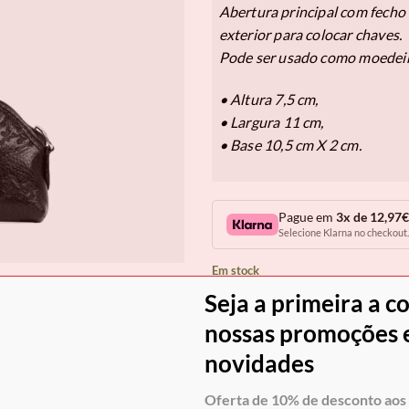
Abertura principal com fecho d
exterior para colocar chaves.
Pode ser usado como moedeir
• Altura 7,5 cm,
• Largura 11 cm,
• Base 10,5 cm X 2 cm.
Pague em
3x de 12,97€
Selecione Klarna no checkout.
Em stock
Seja a primeira a c
Quantidade de Moedeiro Cavalinho
nossas promoções e
COM
novidades
Oferta de 10% de desconto aos 