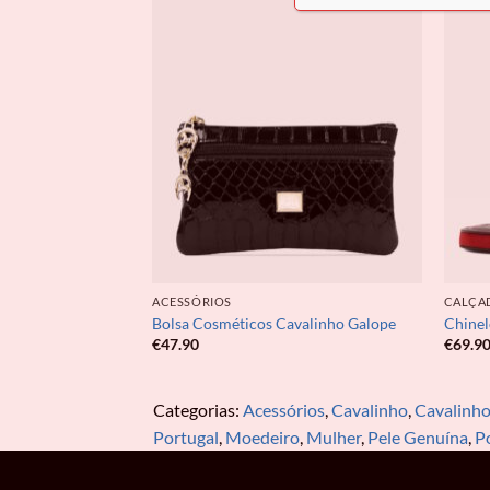
ACESSÓRIOS
CALÇA
Cavalo Lusitano
Bolsa Cosméticos Cavalinho Galope
Chinel
€
47.90
€
69.9
Categorias:
Acessórios
,
Cavalinho
,
Cavalinho
Portugal
,
Moedeiro
,
Mulher
,
Pele Genuína
,
P