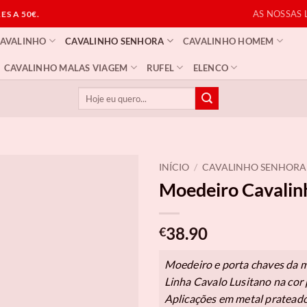
AS NOSSAS 
S A 50€.
CAVALINHO
CAVALINHO SENHORA
CAVALINHO HOMEM
CAVALINHO MALAS VIAGEM
RUFEL
ELENCO
Pesquisar
por:
INÍCIO
/
CAVALINHO SENHORA
Moedeiro Cavalin
38.90
€
Moedeiro e porta chaves da m
Linha Cavalo Lusitano na cor 
Aplicações em metal prateado 