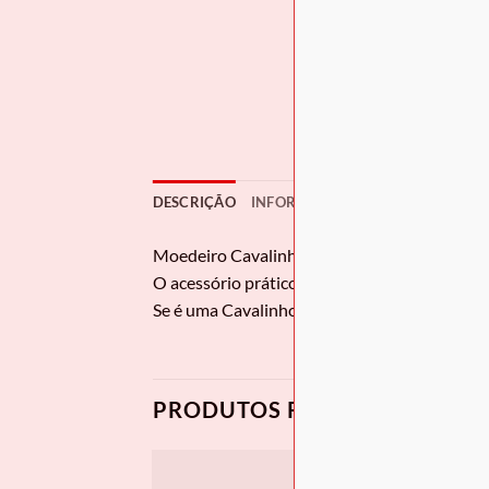
DESCRIÇÃO
INFORMAÇÃO ADICIONAL
AVAL
Moedeiro Cavalinho
Cavalo Lusitano
O acessório prático que organiza o seu dia. 
Se é uma Cavalinho Lover e acompanha o nosso
PRODUTOS RELACIONADOS