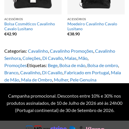
ACESSÓRIOS
ACESSÓRIOS
Bolsa Cosméticos Cavalinho
Moedeiro Cavalinho Cavalo
Cavalo Lusitano
Lusitano
€
42.90
€
38.90
Categorias:
Cavalinho
,
Cavalinho Promoções
,
Cavalinho
Senhora
,
Coleções
,
Di Cavallo
,
Malas
,
Mão
,
Promoções
Etiquetas:
Bege
,
Bolsa de mão
,
Bolsa de ombro
,
Branco
,
Cavalinho
,
Di Cavallo
,
Fabricado em Portugal
,
Mala
de Mão
,
Mala de Ombro
,
Mulher
,
Pele Genuína
Campanha promocional. Descontos entre 10% e 30% nos
produtos assinalados, de 10 de Julho de 2026 até às 24h00
(Portugal continental) de 30 de Setembro de 2026.