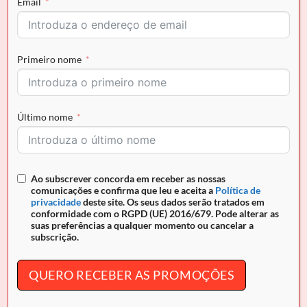
Email
COMPRAR AGORA
Primeiro nome
Envio grátis para Portugal em encomendas superiores a
50€ e pagamento seguro
Último nome
REF:
26250530.32.99
Ao subscrever concorda em receber as nossas
comunicações e confirma que leu e aceita a
Política de
DESCRIÇÃO
privacidade
deste site. Os seus dados serão tratados em
conformidade com o RGPD (UE) 2016/679. Pode alterar as
INFORMAÇÃO ADICIONAL
suas preferências a qualquer momento ou cancelar a
subscrição.
Carteira Cavalinho
Di Cavallo
Carteira para documentos, tamanho pequeno. Design
QUERO RECEBER AS PROMOÇÕES
seguro e prático, garantindo proteção para tudo o que
precisa.