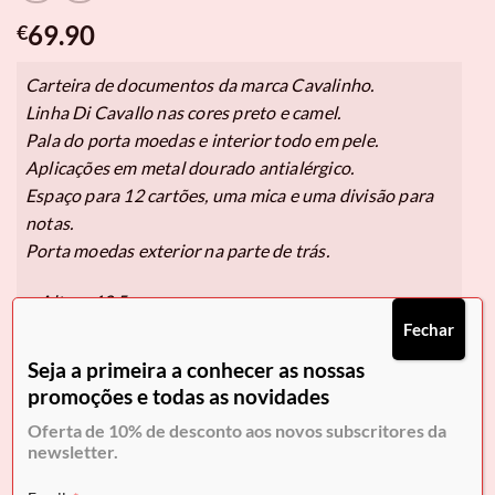
69.90
€
Carteira de documentos da marca Cavalinho.
Linha Di Cavallo nas cores preto e camel.
Pala do porta moedas e interior todo em pele.
Aplicações em metal dourado antialérgico.
Espaço para 12 cartões, uma mica e uma divisão para
notas.
Porta moedas exterior na parte de trás.
• Altura 10,5 cm,
• Largura 9 cm.
Fechar
Seja a primeira a conhecer as nossas
promoções e todas as novidades
Pague em
3x de 23,30€
sem juros.
Oferta de 10% de desconto aos novos subscritores da
Selecione Klarna no checkout.
newsletter.
Em stock