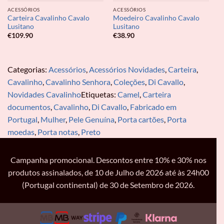
ACESSÓRIOS
ACESSÓRIOS
Carteira Cavalinho Cavalo
Moedeiro Cavalinho Cavalo
Lusitano
Lusitano
€
109.90
€
38.90
Categorias:
Acessórios
,
Acessórios Novidades
,
Carteira
,
Cavalinho
,
Cavalinho Senhora
,
Coleções
,
Di Cavallo
,
Novidades Cavalinho
Etiquetas:
Camel
,
Carteira
documentos
,
Cavalinho
,
Di Cavallo
,
Fabricado em
Portugal
,
Mulher
,
Pele Genuína
,
Porta cartões
,
Porta
moedas
,
Porta notas
,
Preto
Campanha promocional. Descontos entre 10% e 30% nos
produtos assinalados, de 10 de Julho de 2026 até às 24h00
(Portugal continental) de 30 de Setembro de 2026.