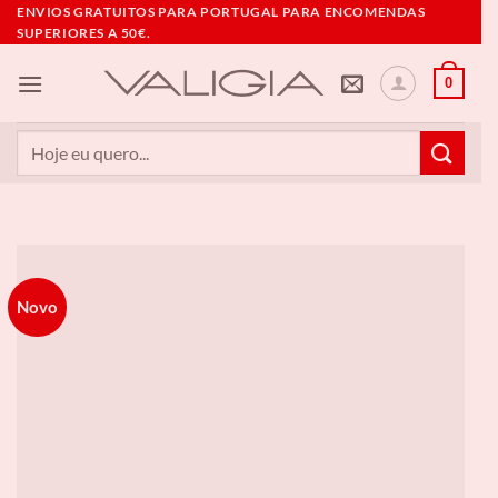
Skip
ENVIOS GRATUITOS PARA PORTUGAL PARA ENCOMENDAS
SUPERIORES A 50€.
to
content
0
Pesquisar
por:
Novo