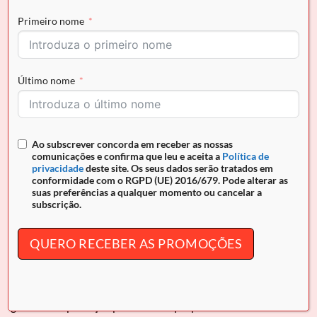
COMPRAR AGORA
Primeiro nome
Envio grátis para Portugal em encomendas superiores a
Último nome
50€ e pagamento seguro
REF:
26250214.32.99
Ao subscrever concorda em receber as nossas
comunicações e confirma que leu e aceita a
Política de
privacidade
deste site. Os seus dados serão tratados em
conformidade com o RGPD (UE) 2016/679. Pode alterar as
DESCRIÇÃO
suas preferências a qualquer momento ou cancelar a
subscrição.
INFORMAÇÃO ADICIONAL
QUERO RECEBER AS PROMOÇÕES
Carteira Cavalinho
Di Cavallo
O acessório de moda que faltava! Carteira para
documentos, tamanho médio. Design seguro e prático,
garantindo proteção para tudo o que precisa.