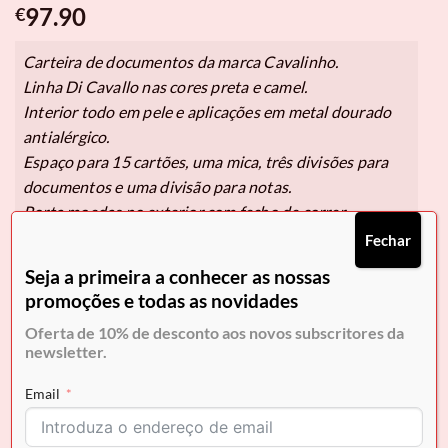
97.90
€
Carteira de documentos da marca Cavalinho.
Linha Di Cavallo nas cores preta e camel.
Interior todo em pele e aplicações em metal dourado
antialérgico.
Espaço para 15 cartões, uma mica, três divisões para
documentos e uma divisão para notas.
Porta moedas no exterior com fecho de correr.
Fechar
• Altura 9 cm,
Seja a primeira a conhecer as nossas
• Largura 16 cm.
promoções e todas as novidades
Oferta de 10% de desconto aos novos subscritores da
newsletter.
Pague em
3x de 32,63€
sem juros.
Selecione Klarna no checkout.
Email
Em stock