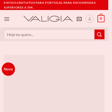
Skip
ENVIOS GRATUITOS PARA PORTUGAL PARA ENCOMENDAS
SUPERIORES A 50€.
to
content
0
Pesquisar
por:
Novo