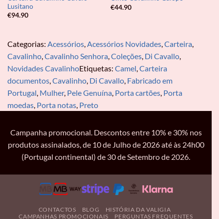
Lusitano
€
44.90
€
94.90
Categorias:
Acessórios
,
Acessórios Novidades
,
Carteira
,
Cavalinho
,
Cavalinho Senhora
,
Coleções
,
Di Cavallo
,
Novidades Cavalinho
Etiquetas:
Camel
,
Carteira
documentos
,
Cavalinho
,
Di Cavallo
,
Fabricado em
Portugal
,
Mulher
,
Pele Genuína
,
Porta cartões
,
Porta
moedas
,
Porta notas
,
Preto
Campanha promocional. Descontos entre 10% e 30% nos
produtos assinalados, de 10 de Julho de 2026 até às 24h00
(Portugal continental) de 30 de Setembro de 2026.
CONTACTOS
BLOG
HISTÓRIA DA VALIGIA
CAMPANHAS PROMOCIONAIS
PERGUNTAS FREQUENTES