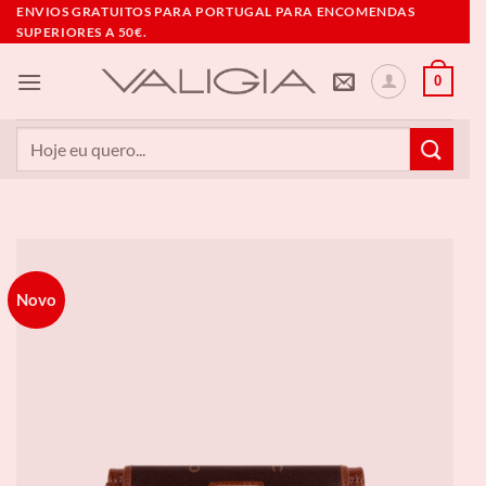
Skip
ENVIOS GRATUITOS PARA PORTUGAL PARA ENCOMENDAS
SUPERIORES A 50€.
to
content
0
Pesquisar
por:
Novo