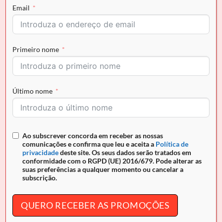
Em stock
Email
COMPRAR AGORA
Primeiro nome
Envio grátis para Portugal em encomendas superiores a
50€ e pagamento seguro
Último nome
REF:
26250202.32.99
Ao subscrever concorda em receber as nossas
comunicações e confirma que leu e aceita a
Política de
privacidade
deste site. Os seus dados serão tratados em
DESCRIÇÃO
conformidade com o RGPD (UE) 2016/679. Pode alterar as
suas preferências a qualquer momento ou cancelar a
INFORMAÇÃO ADICIONAL
subscrição.
Carteira Cavalinho
Di Cavallo
QUERO RECEBER AS PROMOÇÕES
O acessório de moda que faltava! Carteira para
documentos, tamanho médio. Design seguro e prático,