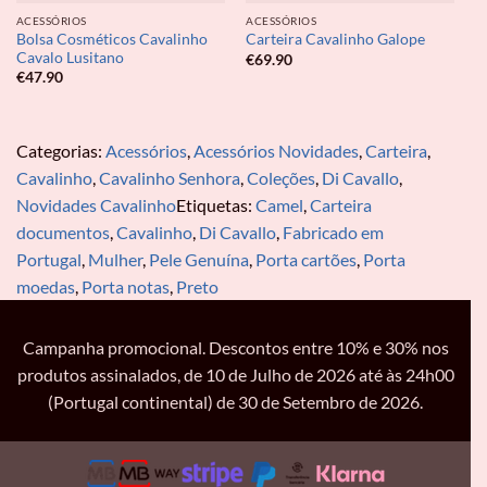
ACESSÓRIOS
ACESSÓRIOS
Bolsa Cosméticos Cavalinho
Carteira Cavalinho Galope
Cavalo Lusitano
€
69.90
€
47.90
Categorias:
Acessórios
,
Acessórios Novidades
,
Carteira
,
Cavalinho
,
Cavalinho Senhora
,
Coleções
,
Di Cavallo
,
Novidades Cavalinho
Etiquetas:
Camel
,
Carteira
documentos
,
Cavalinho
,
Di Cavallo
,
Fabricado em
Portugal
,
Mulher
,
Pele Genuína
,
Porta cartões
,
Porta
moedas
,
Porta notas
,
Preto
Campanha promocional. Descontos entre 10% e 30% nos
produtos assinalados, de 10 de Julho de 2026 até às 24h00
(Portugal continental) de 30 de Setembro de 2026.