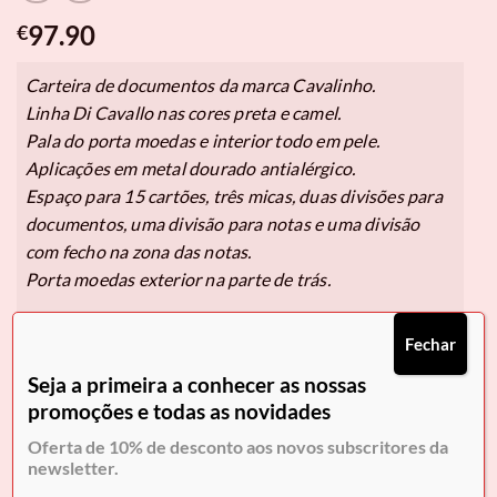
97.90
€
Carteira de documentos da marca Cavalinho.
Linha Di Cavallo nas cores preta e camel.
Pala do porta moedas e interior todo em pele.
Aplicações em metal dourado antialérgico.
Espaço para 15 cartões, três micas, duas divisões para
documentos, uma divisão para notas e uma divisão
com fecho na zona das notas.
Porta moedas exterior na parte de trás.
• Altura 11 cm,
Fechar
• Largura 16 cm.
Seja a primeira a conhecer as nossas
promoções e todas as novidades
Oferta de 10% de desconto aos novos subscritores da
Pague em
3x de 32,63€
sem juros.
newsletter.
Selecione Klarna no checkout.