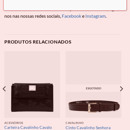
O seu estilo nunca foi tão prático!
Se é uma Cavalinho Lover e acompanha o nosso site, siga-
nos nas nossas redes sociais,
Facebook
e
Instagram
.
PRODUTOS RELACIONADOS
ESGOTADO
ACESSÓRIOS
CAVALINHO
Carteira Cavalinho Cavalo
Cinto Cavalinho Senhora