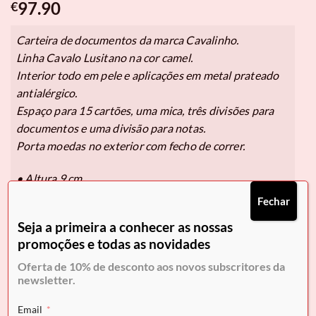
97.90
€
Carteira de documentos da marca Cavalinho.
Linha Cavalo Lusitano na cor camel.
Interior todo em pele e aplicações em metal prateado
antialérgico.
Espaço para 15 cartões, uma mica, três divisões para
documentos e uma divisão para notas.
Porta moedas no exterior com fecho de correr.
• Altura 9 cm,
• Largura 16 cm.
Fechar
Seja a primeira a conhecer as nossas
promoções e todas as novidades
Pague em
3x de 32,63€
sem juros.
Oferta de 10% de desconto aos novos subscritores da
Selecione Klarna no checkout.
newsletter.
Em stock
Email