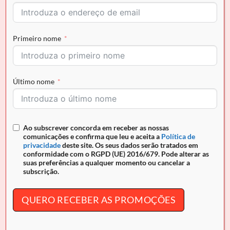
COMPRAR AGORA
Primeiro nome
Envio grátis para Portugal em encomendas superiores a
50€ e pagamento seguro
Último nome
REF:
28090214.13.99
Ao subscrever concorda em receber as nossas
DESCRIÇÃO
comunicações e confirma que leu e aceita a
Política de
privacidade
deste site. Os seus dados serão tratados em
conformidade com o RGPD (UE) 2016/679. Pode alterar as
INFORMAÇÃO ADICIONAL
suas preferências a qualquer momento ou cancelar a
subscrição.
Carteira Cavalinho
Cavalo Lusitano
O acessório de moda que faltava! Carteira para
QUERO RECEBER AS PROMOÇÕES
documentos, tamanho médio. Design seguro e prático,
garantindo proteção para tudo o que precisa.