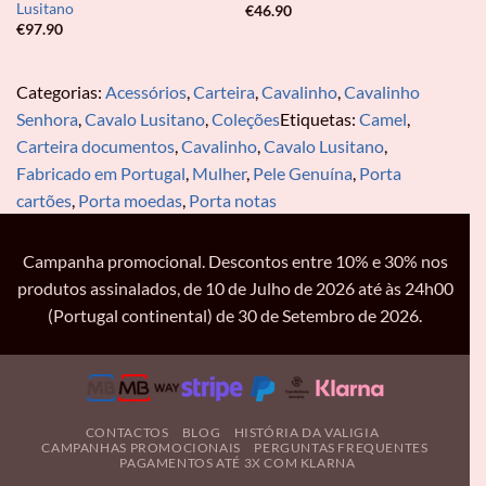
Lusitano
€
46.90
€
97.90
Categorias:
Acessórios
,
Carteira
,
Cavalinho
,
Cavalinho
Senhora
,
Cavalo Lusitano
,
Coleções
Etiquetas:
Camel
,
Carteira documentos
,
Cavalinho
,
Cavalo Lusitano
,
Fabricado em Portugal
,
Mulher
,
Pele Genuína
,
Porta
cartões
,
Porta moedas
,
Porta notas
Campanha promocional. Descontos entre 10% e 30% nos
produtos assinalados, de 10 de Julho de 2026 até às 24h00
(Portugal continental) de 30 de Setembro de 2026.
CONTACTOS
BLOG
HISTÓRIA DA VALIGIA
CAMPANHAS PROMOCIONAIS
PERGUNTAS FREQUENTES
PAGAMENTOS ATÉ 3X COM KLARNA