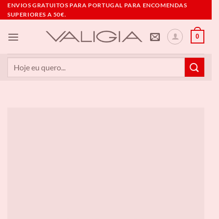
Skip
ENVIOS GRATUITOS PARA PORTUGAL PARA ENCOMENDAS
SUPERIORES A 50€.
to
content
0
Pesquisar
por: