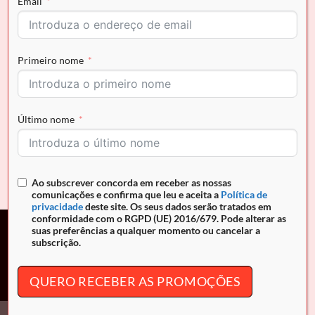
Email
Primeiro nome
Último nome
CAVALINHO
Trolley Cavalinho Médio Atlas
€
144.90
Ao subscrever concorda em receber as nossas
comunicações e confirma que leu e aceita a
Política de
privacidade
deste site. Os seus dados serão tratados em
conformidade com o RGPD (UE) 2016/679. Pode alterar as
suas preferências a qualquer momento ou cancelar a
Campanha promocional. Descontos entre 10% e 30% nos
subscrição.
produtos assinalados, de 10 de Julho de 2026 até às 24h00
(Portugal continental) de 30 de Setembro de 2026.
QUERO RECEBER AS PROMOÇÕES