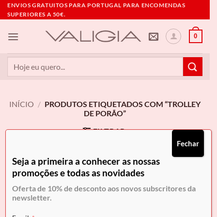
Skip
ENVIOS GRATUITOS PARA PORTUGAL PARA ENCOMENDAS
SUPERIORES A 50€.
to
content
0
Pesquisar
por:
INÍCIO
/
PRODUTOS ETIQUETADOS COM “TROLLEY
DE PORÃO”
FILTRAR
Fechar
Seja a primeira a conhecer as nossas
promoções e todas as novidades
Oferta de 10% de desconto aos novos subscritores da
newsletter.