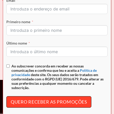
Email
Primeiro nome
Último nome
BOTAS
BOTAS
Bota Signature CV by
Bota Signature CV by
Cavalinho
Cavalinho
O
O
O
O
€
199.90
€
159.92
€
199.90
€
159.92
preço
preço
preço
preço
Ao subscrever concorda em receber as nossas
original
atual
original
atual
comunicações e confirma que leu e aceita a
Política de
era:
é:
era:
é:
€199.90.
€159.92.
€199.90.
€159.92.
privacidade
deste site. Os seus dados serão tratados em
conformidade com o RGPD (UE) 2016/679. Pode alterar as
suas preferências a qualquer momento ou cancelar a
subscrição.
Campanha promocional. Descontos entre 10% e 30% nos
produtos assinalados, de 10 de Julho de 2026 até às 24h00
QUERO RECEBER AS PROMOÇÕES
(Portugal continental) de 30 de Setembro de 2026.