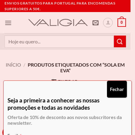
Skip
ENVIOS GRATUITOS PARA PORTUGAL PARA ENCOMENDAS
SUPERIORES A 50€.
to
content
0
Pesquisar
por:
INÍCIO
/
PRODUTOS ETIQUETADOS COM “SOLA EM
EVA”
FILTRAR
Fechar
Seja a primeira a conhecer as nossas
promoções e todas as novidades
Oferta de 10% de desconto aos novos subscritores da
newsletter.
-20%
-20%