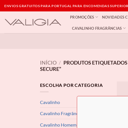
Skip
ENVIOS GRATUITOS PARA PORTUGAL PARA ENCOMENDAS SUPERIORE
to
PROMOÇÕES
NOVIDADES 
content
CAVALINHO FRAGRÂNCIAS
INÍCIO
/
PRODUTOS ETIQUETADOS 
SECURE”
ESCOLHA POR CATEGORIA
Cavalinho
Cavalinho Fragrâncias
Cavalinho Homem