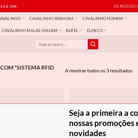
AS NOSSAS 
S A 50€.
CAVALINHO
CAVALINHO SENHORA
CAVALINHO HOMEM
CAVALINHO MALAS VIAGEM
RUFEL
ELENCO
Pesquisar
por:
COM “SISTEMA RFID
Or
A mostrar todos os 3 resultados
po
ma
re
Seja a primeira a c
nossas promoções e
novidades