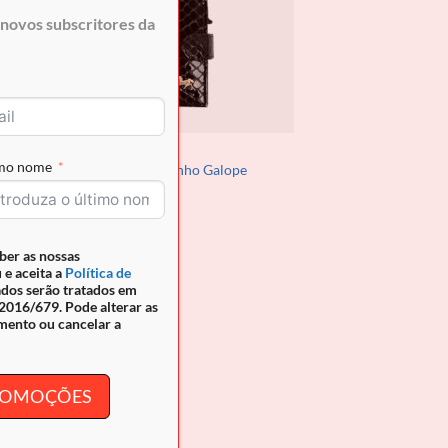
novos subscritores da
ACESSÓRIOS
imo nome
n
Porta Cartões Cavalinho Galope
€
69.90
ber as nossas
 e aceita a
Política de
ados serão tratados em
016/679. Pode alterar as
mento ou cancelar a
PROMOÇÕES