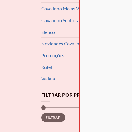
Cavalinho Malas Viagem
Cavalinho Senhora
Elenco
Novidades Cavalinho
ACESS
Porta
Promoções
€
72.9
Rufel
Valigia
FILTRAR POR PREÇO
Preço
Preço
Preço:
€60
—
€80
FILTRAR
mínimo
máximo