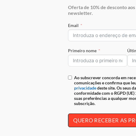
Oferta de 10% de desconto aos 
newsletter.
Email
ÓRIOS
ACESSÓRIOS
Primeiro nome
Últ
 Cartões Cavalinho Gentleman
Porta Cartões Cavalinho Gentlema
0
€
69.90
Ao subscrever concorda em rece
comunicações e confirma que leu
privacidade
deste site. Os seus d
conformidade com o RGPD (UE) 2
suas preferências a qualquer mo
subscrição.
QUERO RECEBER AS 