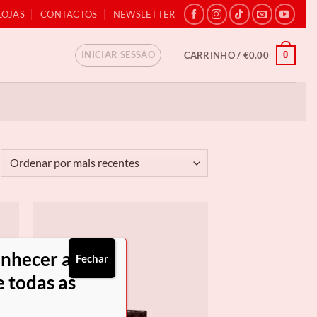
LOJAS
CONTACTOS
NEWSLETTER
INICIAR SESSÃO
0
CARRINHO /
€
0.00
denado
r
is
centes
onhecer as
Fechar
 todas as