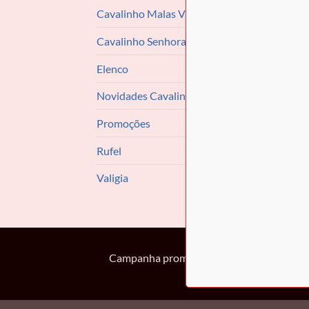
Cavalinho Malas Viagem
Cavalinho Senhora
Elenco
Novidades Cavalinho
Promoções
Rufel
Valigia
Campanha promocional. Descontos entre 10