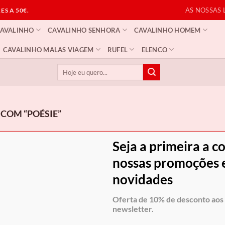
AS NOSSAS 
S A 50€.
CAVALINHO
CAVALINHO SENHORA
CAVALINHO HOMEM
CAVALINHO MALAS VIAGEM
RUFEL
ELENCO
Pesquisar
por:
COM “POÉSIE”
Seja a primeira a c
oram encontrados produtos correspondentes à sua pesquisa.
nossas promoções e
novidades
Oferta de 10% de desconto aos 
newsletter.