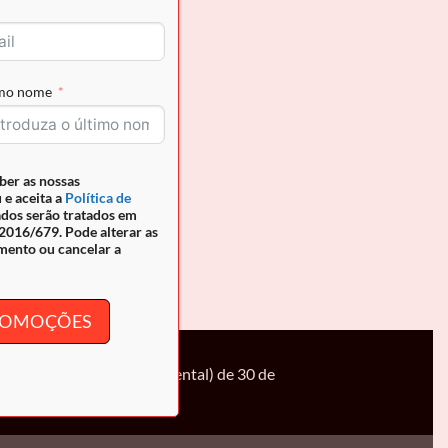
imo nome
ber as nossas
 e aceita a
Política de
ados serão tratados em
016/679. Pode alterar as
mento ou cancelar a
PROMOÇÕES
s 24h00 (Portugal continental) de 30 de