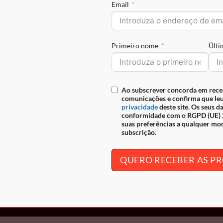
Email
Primeiro nome
Últ
Ao subscrever concorda em rece
comunicações e confirma que leu
privacidade
deste site. Os seus d
conformidade com o RGPD (UE) 2
suas preferências a qualquer mo
subscrição.
QUERO RECEBER AS 
% e 30% nos produtos assinalados, de 10 de Julho de 2026 até à
Setembro de 2026.