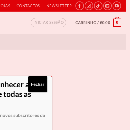
LOJAS
CONTACTOS
NEWSLETTER
INICIAR SESSÃO
0
CARRINHO /
€
0.00
onhecer as
Fechar
 todas as
novos subscritores da