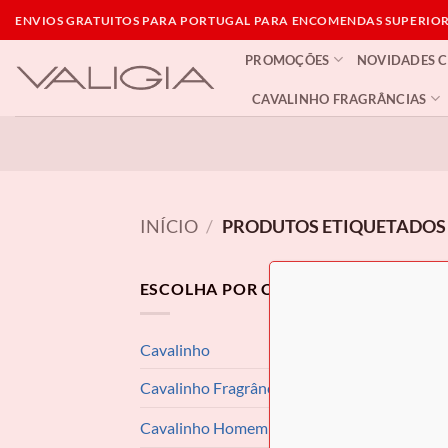
Skip
ENVIOS GRATUITOS PARA PORTUGAL PARA ENCOMENDAS SUPERIORE
to
PROMOÇÕES
NOVIDADES 
content
CAVALINHO FRAGRÂNCIAS
INÍCIO
/
PRODUTOS ETIQUETADOS 
ESCOLHA POR CATEGORIA
Não f
Cavalinho
Cavalinho Fragrâncias
Cavalinho Homem