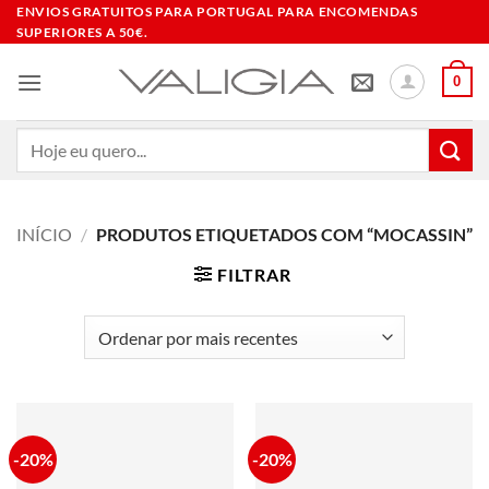
Skip
ENVIOS GRATUITOS PARA PORTUGAL PARA ENCOMENDAS
SUPERIORES A 50€.
to
content
0
Pesquisar
por:
INÍCIO
/
PRODUTOS ETIQUETADOS COM “MOCASSIN”
FILTRAR
-20%
-20%