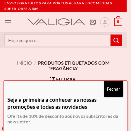
Skip
ENVIOS GRATUITOS PARA PORTUGAL PARA ENCOMENDAS
SUPERIORES A 50€.
to
content
0
Pesquisar
por:
INÍCIO
/
PRODUTOS ETIQUETADOS COM
“FRAGÂNCIA”
FILTRAR
Fechar
Seja a primeira a conhecer as nossas
promoções e todas as novidades
Oferta de 10% de desconto aos novos subscritores da
newsletter.
-30%