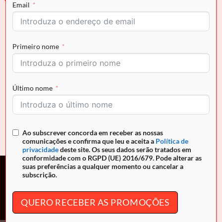
Email
Primeiro nome
Último nome
CAVALINHO
Difusor em Stick Cavalinho
Bouquet
O
O
€
79.99
€
55.99
preço
preço
original
atual
Ao subscrever concorda em receber as nossas
era:
é:
comunicações e confirma que leu e aceita a
Política de
€79.99.
€55.99.
privacidade
deste site. Os seus dados serão tratados em
conformidade com o RGPD (UE) 2016/679. Pode alterar as
suas preferências a qualquer momento ou cancelar a
subscrição.
Campanha promocional. Descontos entre 10% e 30% nos
produtos assinalados, de 10 de Julho de 2026 até às 24h00
QUERO RECEBER AS PROMOÇÕES
(Portugal continental) de 30 de Setembro de 2026.