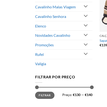
Cavalinho Malas Viagem
Cavalinho Senhora
Elenco
Novidades Cavalinho
CAL
Sapa
Promoções
€
139
Rufel
Valigia
FILTRAR POR PREÇO
Preço
Preço
Preço:
€130
—
€140
FILTRAR
mínimo
máximo