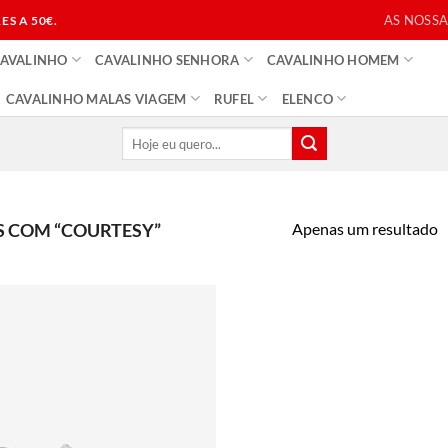
AS NOSSA
S A 50€.
CAVALINHO
CAVALINHO SENHORA
CAVALINHO HOMEM
CAVALINHO MALAS VIAGEM
RUFEL
ELENCO
Pesquisar
por:
Apenas um resultado
 COM “COURTESY”