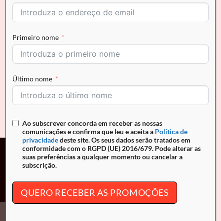
Primeiro nome
Último nome
PROMOÇÕES
Mala Mão Rufel
O
O
€
169.99
€
135.99
preço
preço
original
atual
era:
é:
Ao subscrever concorda em receber as nossas
€169.99.
€135.99.
comunicações e confirma que leu e aceita a
Política de
privacidade
deste site. Os seus dados serão tratados em
conformidade com o RGPD (UE) 2016/679. Pode alterar as
suas preferências a qualquer momento ou cancelar a
Campanha promocional. Descontos entre 10% e 30% nos
subscrição.
produtos assinalados, de 10 de Julho de 2026 até às 24h00
(Portugal continental) de 30 de Setembro de 2026.
QUERO RECEBER AS PROMOÇÕES