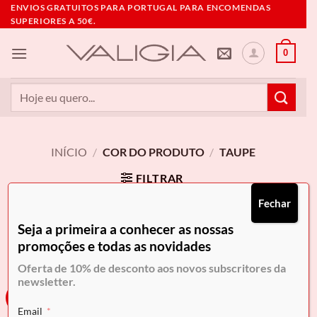
Skip
ENVIOS GRATUITOS PARA PORTUGAL PARA ENCOMENDAS
SUPERIORES A 50€.
to
content
0
Pesquisar
por:
INÍCIO
/
COR DO PRODUTO
/
TAUPE
FILTRAR
Fechar
Seja a primeira a conhecer as nossas
promoções e todas as novidades
Oferta de 10% de desconto aos novos subscritores da
newsletter.
-20%
Email