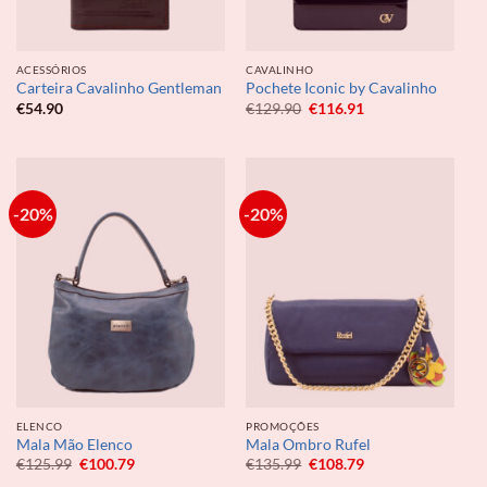
ACESSÓRIOS
CAVALINHO
Carteira Cavalinho Gentleman
Pochete Iconic by Cavalinho
O
O
€
54.90
€
129.90
€
116.91
preço
preço
original
atual
era:
é:
€129.90.
€116.91.
-20%
-20%
ELENCO
PROMOÇÕES
Mala Mão Elenco
Mala Ombro Rufel
O
O
O
O
€
125.99
€
100.79
€
135.99
€
108.79
preço
preço
preço
preço