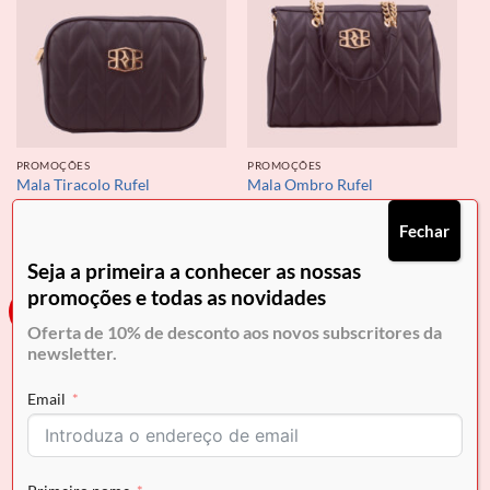
PROMOÇÕES
PROMOÇÕES
Mala Tiracolo Rufel
Mala Ombro Rufel
O
O
O
O
€
139.99
€
111.99
€
175.99
€
140.79
preço
preço
preço
preço
Fechar
original
atual
original
atual
era:
é:
era:
é:
€139.99.
€111.99.
€175.99.
€140.79.
Seja a primeira a conhecer as nossas
promoções e todas as novidades
-10%
-10%
Oferta de 10% de desconto aos novos subscritores da
newsletter.
Email