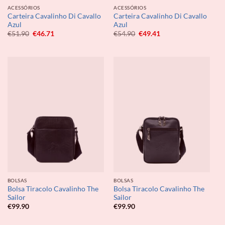
ACESSÓRIOS
ACESSÓRIOS
Carteira Cavalinho Di Cavallo
Carteira Cavalinho Di Cavallo
Azul
Azul
O
O
O
O
€
51.90
€
46.71
€
54.90
€
49.41
preço
preço
preço
preço
original
atual
original
atual
era:
é:
era:
é:
€51.90.
€46.71.
€54.90.
€49.41.
BOLSAS
BOLSAS
Bolsa Tiracolo Cavalinho The
Bolsa Tiracolo Cavalinho The
Sailor
Sailor
€
99.90
€
99.90