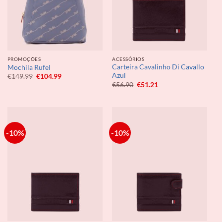
PROMOÇÕES
ACESSÓRIOS
Carteira Cavalinho Di Cavallo
Mochila Rufel
Azul
O
O
€
149.99
€
104.99
preço
preço
O
O
€
56.90
€
51.21
original
atual
preço
preço
era:
é:
original
atual
€149.99.
€104.99.
era:
é:
€56.90.
€51.21.
-10%
-10%