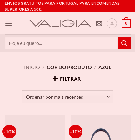
Skip
ENVIOS GRATUITOS PARA PORTUGAL PARA ENCOMENDAS
SUPERIORES A 50€.
to
content
0
Pesquisar
por:
INÍCIO
/
COR DO PRODUTO
/
AZUL
FILTRAR
-10%
-10%