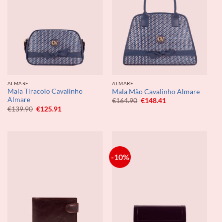
ALMARE
ALMARE
Mala Tiracolo Cavalinho
Mala Mão Cavalinho Almare
Almare
O
O
€
164.90
€
148.41
preço
preço
O
O
€
139.90
€
125.91
original
atual
preço
preço
era:
é:
original
atual
€164.90.
€148.41.
era:
é:
€139.90.
€125.91.
-10%