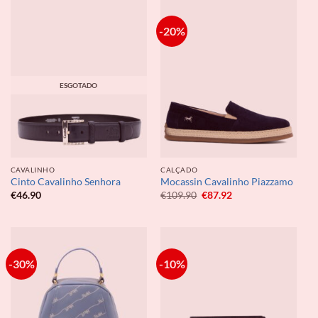
-20%
ESGOTADO
CAVALINHO
CALÇADO
Cinto Cavalinho Senhora
Mocassin Cavalinho Piazzamo
O
O
€
46.90
€
109.90
€
87.92
preço
preço
original
atual
era:
é:
€109.90.
€87.92.
-30%
-10%