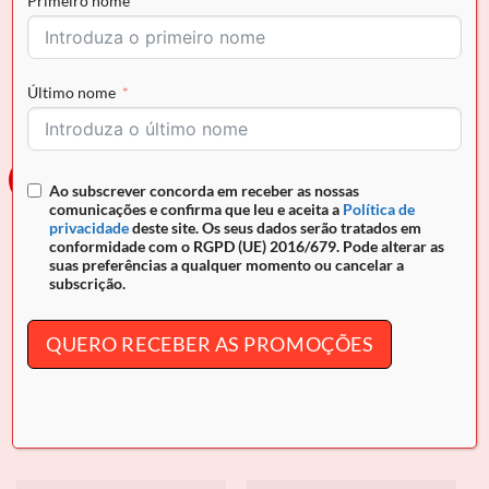
Primeiro nome
CAVALINHO
CAVALINHO
Pochete Cavalinho All In
Pochete Cavalinho All In
O
O
O
O
€
124.90
€
112.41
€
89.90
€
80.91
preço
preço
preço
preço
Último nome
original
atual
original
atual
era:
é:
era:
é:
€124.90.
€112.41.
€89.90.
€80.91.
-10%
Novo
Ao subscrever concorda em receber as nossas
comunicações e confirma que leu e aceita a
Política de
privacidade
deste site. Os seus dados serão tratados em
conformidade com o RGPD (UE) 2016/679. Pode alterar as
suas preferências a qualquer momento ou cancelar a
subscrição.
QUERO RECEBER AS PROMOÇÕES
CAVALINHO
CAVALINHO
Pochete Cavalinho All In
Mala Mão Horse By Cavalinho
O
O
€
94.90
€
85.41
€
159.90
preço
preço
original
atual
era:
é:
€94.90.
€85.41.